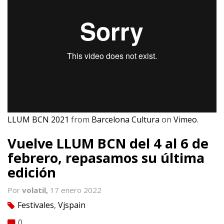
LLUM BCN 2021
from
Barcelona Cultura
on
Vimeo
.
Vuelve LLUM BCN del 4 al 6 de
febrero, repasamos su última
edición
Por
volatil,
17 enero 2022
Festivales
,
Vjspain
tag
0
comment