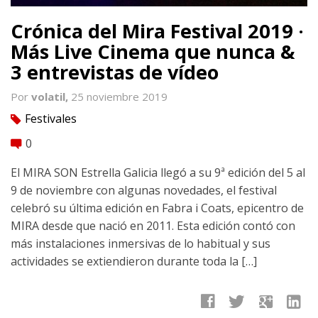
Crónica del Mira Festival 2019 ·
Más Live Cinema que nunca &
3 entrevistas de vídeo
Por
volatil,
25 noviembre 2019
Festivales
tag
0
comment
El MIRA SON Estrella Galicia llegó a su 9ª edición del 5 al
9 de noviembre con algunas novedades, el festival
celebró su última edición en Fabra i Coats, epicentro de
MIRA desde que nació en 2011. Esta edición contó con
más instalaciones inmersivas de lo habitual y sus
actividades se extiendieron durante toda la […]
facebook
twitter
google
linkedin