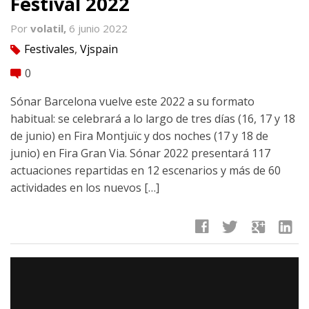
Festival 2022
Por
volatil,
6 junio 2022
Festivales
,
Vjspain
tag
0
comment
Sónar Barcelona vuelve este 2022 a su formato
habitual: se celebrará a lo largo de tres días (16, 17 y 18
de junio) en Fira Montjuïc y dos noches (17 y 18 de
junio) en Fira Gran Via. Sónar 2022 presentará 117
actuaciones repartidas en 12 escenarios y más de 60
actividades en los nuevos […]
facebook
twitter
google
linkedin