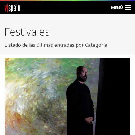
vj
spain
MENÚ
Comunidad
Festivales
Foros
Listado de las últimas entradas por Categoría
Noticias
Vjspain
Ayuda
Contacto
Entrar
Crear Cuenta