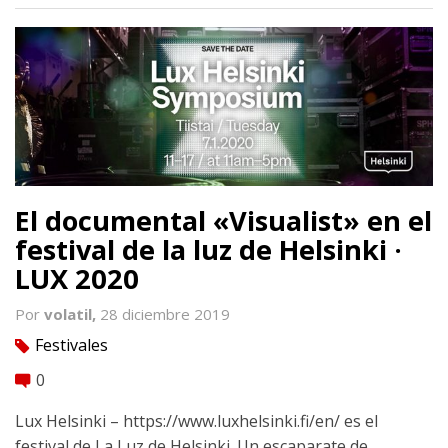
El documental «Visualist» en el
festival de la luz de Helsinki ·
LUX 2020
Por
volatil,
28 diciembre 2019
Festivales
tag
0
comment
Lux Helsinki – https://www.luxhelsinki.fi/en/ es el
festival de La Luz de Helsinki. Un escaparate de