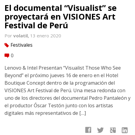
El documental “Visualist” se
proyectará en VISIONES Art
Festival de Perú
Por
volatil,
13 enero 2020
Festivales
tag
0
comment
Lenovo & Intel Presentan “Visualist Those Who See
Beyond” el próximo jueves 16 de enero en el Hotel
Boutique Concept dentro de la programación del
VISIONES Art Festival de Perú. Una mesa redonda con
uno de los directores del documental Pedro Pantaleón y
el productor Óscar Testón junto con los artistas
digitales más representativos de […]
facebook
twitter
google
linkedin