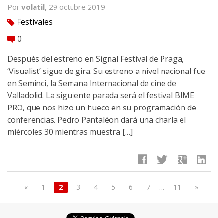
Por
volatil,
29 octubre 2019
Festivales
tag
0
comment
Después del estreno en Signal Festival de Praga,
‘Visualist’ sigue de gira. Su estreno a nivel nacional fue
en Seminci, la Semana Internacional de cine de
Valladolid. La siguiente parada será el festival BIME
PRO, que nos hizo un hueco en su programación de
conferencias. Pedro Pantaléon dará una charla el
miércoles 30 mientras muestra […]
facebook
twitter
google
linkedin
«
1
2
3
4
5
6
7
…
11
»