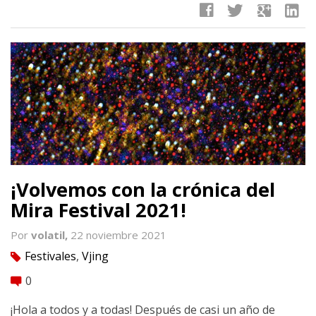
facebook
twitter
google
linkedin
¡Volvemos con la crónica del
Mira Festival 2021!
Por
volatil,
22 noviembre 2021
Festivales
,
Vjing
tag
0
comment
¡Hola a todos y a todas! Después de casi un año de