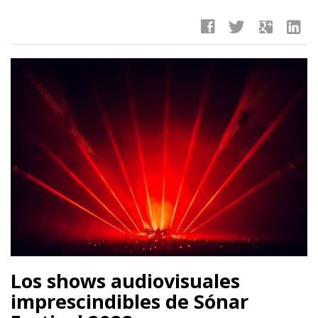
facebook
twitter
google
linkedin
Los shows audiovisuales
imprescindibles de Sónar