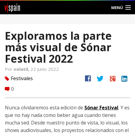
vj
spain
MENÚ
Comunidad
Exploramos la parte
Foros
más visual de Sónar
Noticias
Festival 2022
Vjspain
Por
volatil,
22 junio 2022
facebook
twitter
google
linkedin
Festivales
tag
Ayuda
0
comment
Contacto
Nunca olvidaremos esta edición de
Sónar Festival
. Y es
Entrar
que no hay nada como beber agua cuando tienes
mucha sed. Desde nuestro punto de vista, lo visual, los
Crear Cuenta
shows audiovisuales, los proyectos relacionados con el