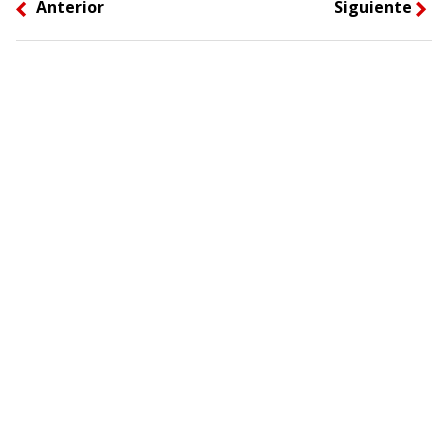
Anterior
Siguiente
left
right