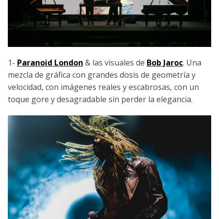
1-
Paranoid London
& las visuales de
Bob Jaroc
. Una
mezcla de gráfica con grandes dosis de geometría y
velocidad, con imágenes reales y escabrosas, con un
toque gore y desagradable sin perder la elegancia.