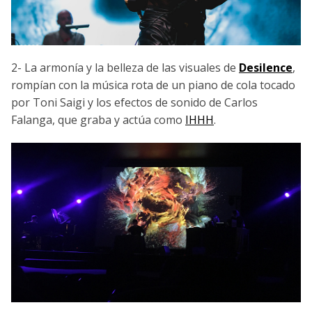
2- La armonía y la belleza de las visuales de
Desilence
,
rompían con la música rota de un piano de cola tocado
por Toni Saigi y los efectos de sonido de Carlos
Falanga, que graba y actúa como
IHHH
.