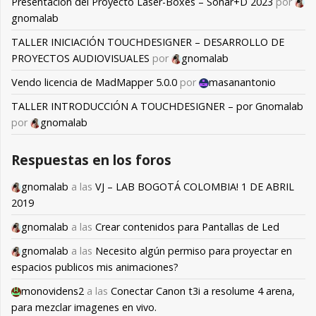
Presentación del Proyecto Laser-Boxes – Sonar+D 2023
por
gnomalab
TALLER INICIACIÓN TOUCHDESIGNER – DESARROLLO DE
PROYECTOS AUDIOVISUALES
por
gnomalab
Vendo licencia de MadMapper 5.0.0
por
masanantonio
TALLER INTRODUCCIÓN A TOUCHDESIGNER – por Gnomalab
por
gnomalab
Respuestas en los foros
gnomalab
a las
VJ – LAB BOGOTÁ COLOMBIA! 1 DE ABRIL
2019
gnomalab
a las
Crear contenidos para Pantallas de Led
gnomalab
a las
Necesito algún permiso para proyectar en
espacios publicos mis animaciones?
monovidens2
a las
Conectar Canon t3i a resolume 4 arena,
para mezclar imagenes en vivo.