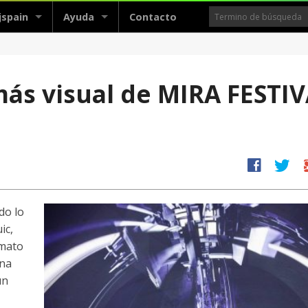
jspain
Ayuda
Contacto
más visual de MIRA FESTI
facebook
twitter
g
do lo
ic,
rmato
na
un