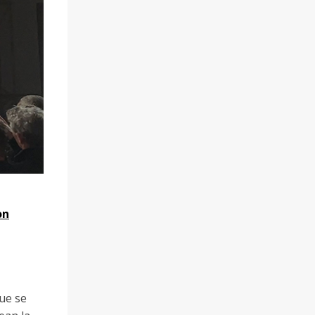
on
ue se