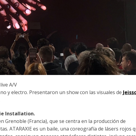
live A/V
hno y electro. Presentaron un show con las visuales de
Jeiss
.
e Installation.
n Grenoble (Francia), que se centra en la producción de
as. ATARAXIE es un baile, una coreografía de lásers rojos q