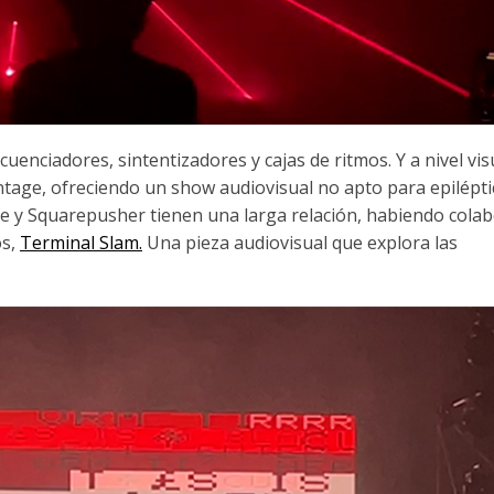
cuenciadores, sintentizadores y cajas de ritmos. Y a nivel vis
vintage, ofreciendo un show audiovisual no apto para epilépti
be y Squarepusher tienen una larga relación, habiendo cola
os,
Terminal Slam.
Una pieza audiovisual que explora las