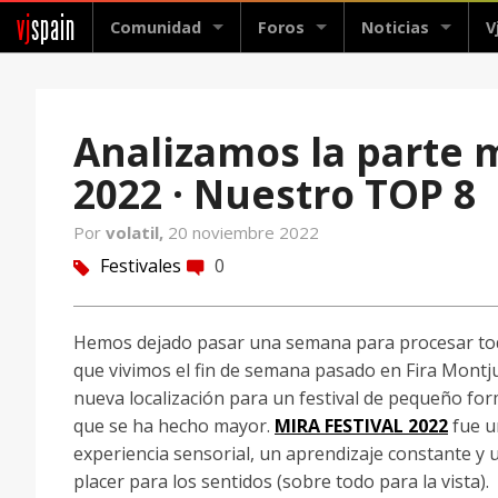
vj
spain
Comunidad
Foros
Noticias
V
Analizamos la parte 
2022 · Nuestro TOP 8
Por
volatil,
20 noviembre 2022
Festivales
0
tag
comment
Hemos dejado pasar una semana para procesar to
que vivimos el fin de semana pasado en Fira Montju
nueva localización para un festival de pequeño fo
que se ha hecho mayor.
MIRA FESTIVAL 2022
fue u
experiencia sensorial, un aprendizaje constante y 
placer para los sentidos (sobre todo para la vista).