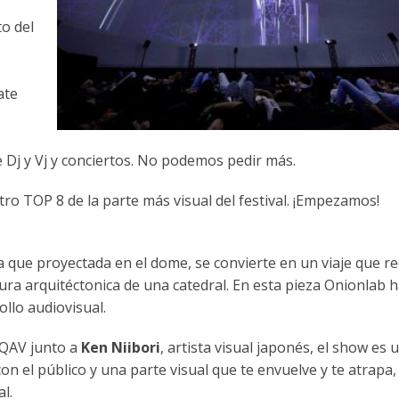
o del
ate
e Dj y Vj y conciertos. No podemos pedir más.
o TOP 8 de la parte más visual del festival. ¡Empezamos!
a que proyectada en el dome, se convierte en un viaje que r
ra arquitéctonica de una catedral. En esta pieza Onionlab 
llo audiovisual.
QAV junto a
Ken Niibori
, artista visual japonés, el show es 
on el público y una parte visual que te envuelve y te atrapa,
l.