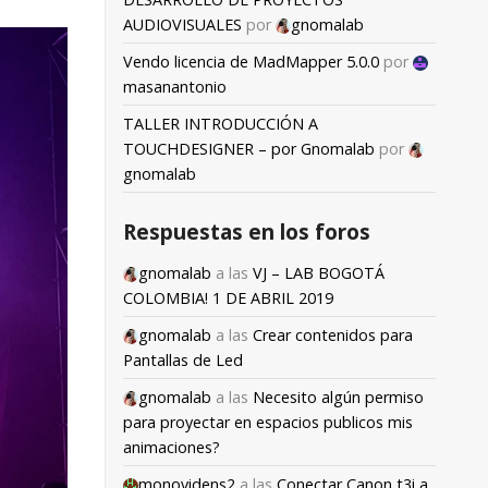
AUDIOVISUALES
por
gnomalab
Vendo licencia de MadMapper 5.0.0
por
masanantonio
TALLER INTRODUCCIÓN A
TOUCHDESIGNER – por Gnomalab
por
gnomalab
Respuestas en los foros
gnomalab
a las
VJ – LAB BOGOTÁ
COLOMBIA! 1 DE ABRIL 2019
gnomalab
a las
Crear contenidos para
Pantallas de Led
gnomalab
a las
Necesito algún permiso
para proyectar en espacios publicos mis
animaciones?
monovidens2
a las
Conectar Canon t3i a