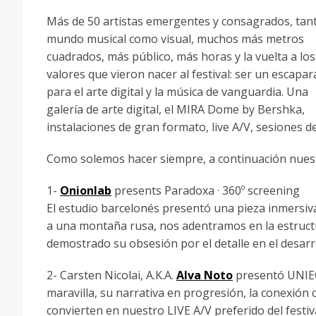
Más de 50 artistas emergentes y consagrados, tant
mundo musical como visual, muchos más metros
cuadrados, más público, más horas y la vuelta a los
valores que vieron nacer al festival: ser un escapar
para el arte digital y la música de vanguardia. Una
galería de arte digital, el MIRA Dome by Bershka,
instalaciones de gran formato, live A/V, sesiones d
Como solemos hacer siempre, a continuación nuestr
1-
Onionlab
presents Paradoxa · 360º screening
El estudio barcelonés presentó una pieza inmersiv
a una montaña rusa, nos adentramos en la estructu
demostrado su obsesión por el detalle en el desarro
2- Carsten Nicolai, A.K.A.
Alva Noto
presentó UNIE
maravilla, su narrativa en progresión, la conexión c
convierten en nuestro LIVE A/V preferido del festiva