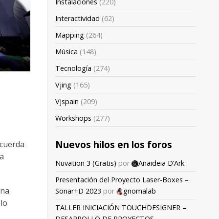
Instalaciones
(220)
Interactividad
(62)
Mapping
(264)
Música
(148)
Tecnología
(274)
Vjing
(165)
Vjspain
(209)
Workshops
(277)
Nuevos hilos en los foros
ecuerda
ha
Nuvation 3 (Gratis)
por
Anaideia D’Ark
Presentación del Proyecto Laser-Boxes –
una
Sonar+D 2023
por
gnomalab
 lo
TALLER INICIACIÓN TOUCHDESIGNER –
DESARROLLO DE PROYECTOS