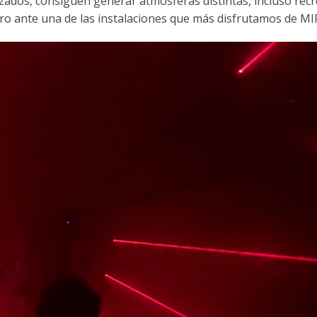
zados, consiguen generar atmósferas distintas, incluso recr
o ante una de las instalaciones que más disfrutamos de MI