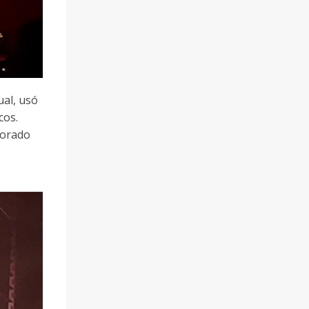
ual, usó
cos.
borado