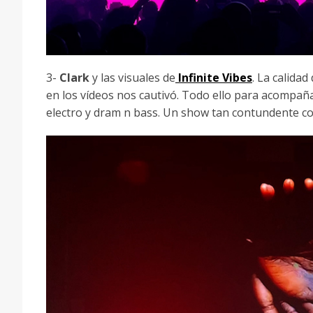
3-
Clark
y las visuales de
Infinite Vibes
. La calidad
en los vídeos nos cautivó. Todo ello para acompaña
electro y dram n bass. Un show tan contundente c