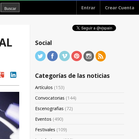
Entrar
Crear Cuenta
VAL
Social
oogle
linkedin
Categorías de las noticias
Artículos
(153)
Convocatorias
(144)
Escenografias
(72)
Eventos
(490)
Festivales
(109)