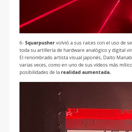
6-
Squarpusher
volvió a sus raíces con el uso de se
toda su artillería de hardware analógico y digital 
El renombrado artista visual japonés, Daito Mana
varias veces, como en uno de sus vídeos más mític
posibilidades de la
realidad aumentada.