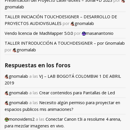
Presentación del Proyecto Laser-Boxes – Sonar+D 2023
por
gnomalab
TALLER INICIACIÓN TOUCHDESIGNER – DESARROLLO DE
PROYECTOS AUDIOVISUALES
por
gnomalab
Vendo licencia de MadMapper 5.0.0
por
masanantonio
TALLER INTRODUCCIÓN A TOUCHDESIGNER – por Gnomalab
por
gnomalab
Respuestas en los foros
gnomalab
a las
VJ – LAB BOGOTÁ COLOMBIA! 1 DE ABRIL
2019
gnomalab
a las
Crear contenidos para Pantallas de Led
gnomalab
a las
Necesito algún permiso para proyectar en
espacios publicos mis animaciones?
monovidens2
a las
Conectar Canon t3i a resolume 4 arena,
para mezclar imagenes en vivo.