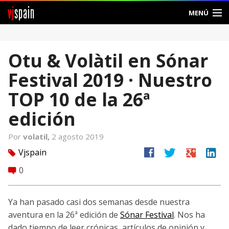
vj
spain
MENÚ
Comunidad
Otu & Volàtil en Sónar
Foros
Festival 2019 · Nuestro
Noticias
TOP 10 de la 26ª
Vjspain
edición
Ayuda
Por
volatil,
2 agosto 2019
facebook
twitter
google
linkedin
Vjspain
tag
Contacto
0
comment
Entrar
Ya han pasado casi dos semanas desde nuestra
Crear Cuenta
aventura en la 26ª edición de
Sónar Festival
. Nos ha
dado tiempo de leer crónicas, artículos de opinión y