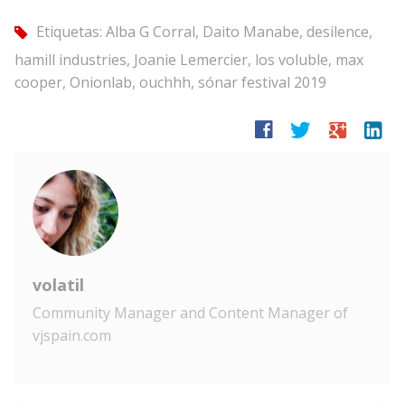
Etiquetas:
Alba G Corral
,
Daito Manabe
,
desilence
,
tag
hamill industries
,
Joanie Lemercier
,
los voluble
,
max
cooper
,
Onionlab
,
ouchhh
,
sónar festival 2019
facebook
twitter
google
linkedin
volatil
Community Manager and Content Manager of
vjspain.com