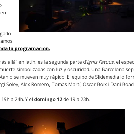
o
 en
argado
ndamos
toda la programación.
“más allá” en latín, es la segunda parte d’
Ignis Fatuus
, el espe
a muerte simbolizadas con luz y oscuridad. Una Barcelona sep
otan o se mueven muy rápido. El equipo de Slidemedia lo fo
ergi Soley, Alex Romero, Tomàs Martí, Oscar Boix i Dani Boad
 19h a 24h. Y el
domingo 12
de 19 a 23h.