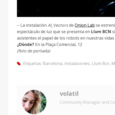
– La instalación
AI_Vectors
de
Onion Lab
se estren
espectáculo de luz que se presenta en
Llum BCN
si
asistentes el papel de los robots en nuestras vidas 
¿Dónde?
En la Plaça Comercial, 12
(foto de portada)
Etiquetas:
Barcelona
,
instalaciones
,
Llum Bcn
,
M
tag
volatil
Community Manager and Con