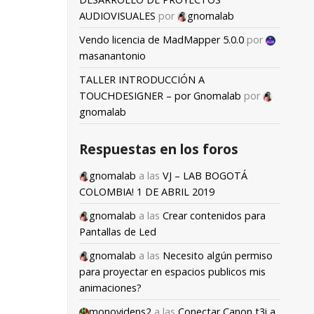
AUDIOVISUALES
por
gnomalab
Vendo licencia de MadMapper 5.0.0
por
masanantonio
TALLER INTRODUCCIÓN A
TOUCHDESIGNER – por Gnomalab
por
gnomalab
Respuestas en los foros
gnomalab
a las
VJ – LAB BOGOTÁ
COLOMBIA! 1 DE ABRIL 2019
gnomalab
a las
Crear contenidos para
Pantallas de Led
gnomalab
a las
Necesito algún permiso
para proyectar en espacios publicos mis
animaciones?
monovidens2
a las
Conectar Canon t3i a