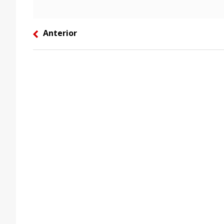
Anterior
left