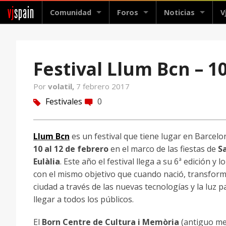
vj
spain
Comunidad
Foros
Noticias
V
Festival Llum Bcn – 10
Por
volatil,
7 febrero 2017
Festivales
0
tag
comment
Llum Bcn
es un festival que tiene lugar en Barcelo
10 al 12 de febrero
en el marco de las fiestas de
S
Eulàlia
. Este año el festival llega a su 6ª edición y l
con el mismo objetivo que cuando nació, transform
ciudad a través de las nuevas tecnologías y la luz p
llegar a todos los públicos.
El
Born Centre de Cultura i Memòria
(antiguo m