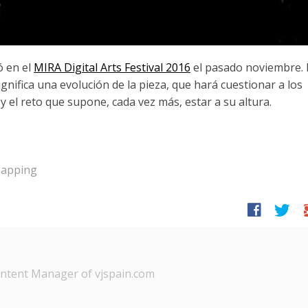
ó en el
MIRA Digital Arts Festival 2016
el pasado noviembre. 
gnifica una evolución de la pieza, que hará cuestionar a los
y el reto que supone, cada vez más, estar a su altura.
apping
facebook
twitter
g
tent Manager of vjspain.com