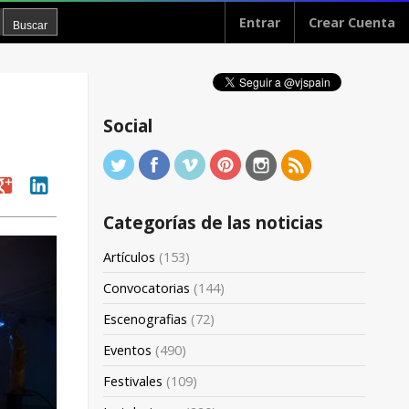
Entrar
Crear Cuenta
Social
oogle
linkedin
Categorías de las noticias
Artículos
(153)
Convocatorias
(144)
Escenografias
(72)
Eventos
(490)
Festivales
(109)