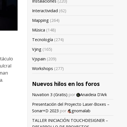
Instalaciones
(220)
Interactividad
(62)
Mapping
(264)
Música
(148)
Tecnología
(274)
Vjing
(165)
ctáculo
Vjspain
(209)
ulcral
Workshops
(277)
rman
a.
Nuevos hilos en los foros
Nuvation 3 (Gratis)
por
Anaideia D’Ark
Presentación del Proyecto Laser-Boxes –
Sonar+D 2023
por
gnomalab
TALLER INICIACIÓN TOUCHDESIGNER –
DESARROLLO DE PROYECTOS