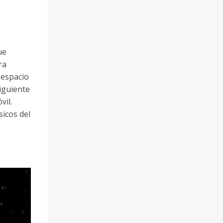
ue
ra
 espacio
iguiente
vil.
icos del