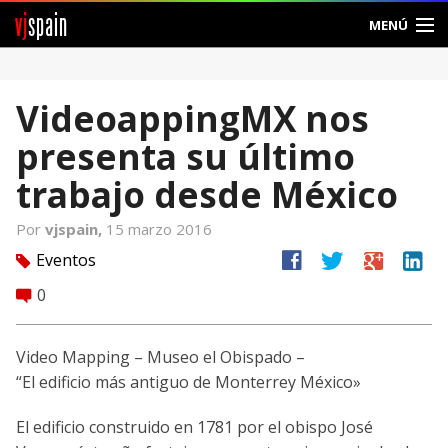
vj
spain
MENÚ
Comunidad
VideoappingMX nos
Foros
presenta su último
Noticias
trabajo desde México
Vjspain
Por
vjspain,
15 marzo 2016
facebook
twitter
google
linkedin
Eventos
tag
Ayuda
0
comment
Contacto
Video Mapping – Museo el Obispado –
Entrar
“El edificio más antiguo de Monterrey México»
Crear Cuenta
El edificio construido en 1781 por el obispo José