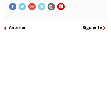
Anterior
Siguiente
left
right