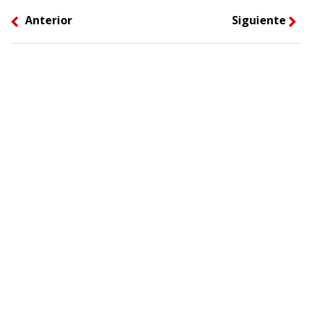
Anterior
Siguiente
left
right