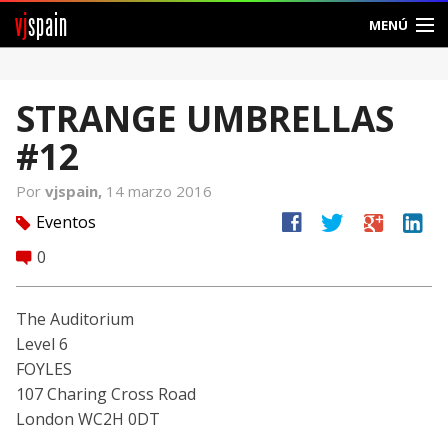
vj
spain
MENÚ
Comunidad
STRANGE UMBRELLAS
Foros
#12
Noticias
Por
vjspain,
14 marzo 2016
Vjspain
facebook
twitter
google
linkedin
Eventos
tag
0
comment
Ayuda
Contacto
The Auditorium
Level 6
Entrar
FOYLES
107 Charing Cross Road
Crear Cuenta
London WC2H 0DT