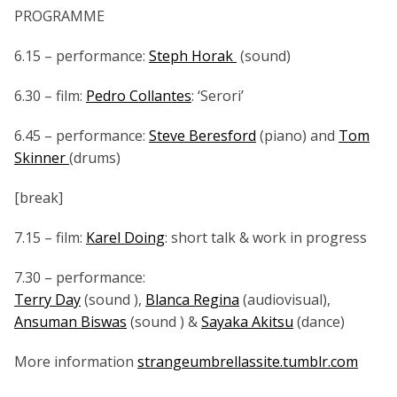
PROGRAMME
6.15 – performance:
Steph Horak
(sound)
6.30 – film:
Pedro Collantes
: ‘Serori’
6.45 – performance:
Steve Beresford
(piano) and
Tom
Skinner
(drums)
[break]
7.15 – film:
Karel Doing
: short talk & work in progress
7.30 – performance:
Terry Day
(sound ),
Blanca Regina
(audiovisual),
Ansuman Biswas
(sound ) &
Sayaka Akitsu
(dance)
More information
strangeumbrellassite.tumblr.com