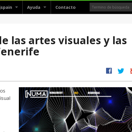
jspain
Ayuda
Contacto
 las artes visuales y las
Tenerife
facebook
twitter
g
los
isual
o