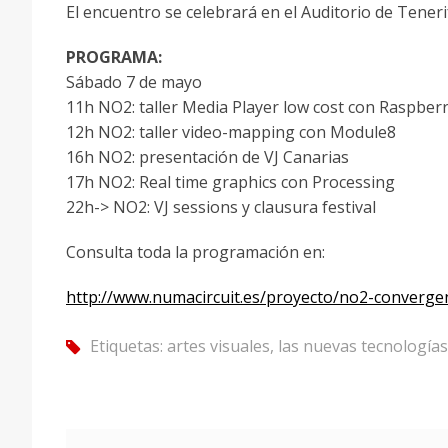
El encuentro se celebrará en el Auditorio de Tenerif
PROGRAMA:
Sábado 7 de mayo
11h NO2: taller Media Player low cost con Raspber
12h NO2: taller video-mapping con Module8
16h NO2: presentación de VJ Canarias
17h NO2: Real time graphics con Processing
22h-> NO2: VJ sessions y clausura festival
Consulta toda la programación en:
http://www.numacircuit.es/proyecto/no2-converge
Etiquetas:
artes visuales
,
las nuevas tecnologías
tag