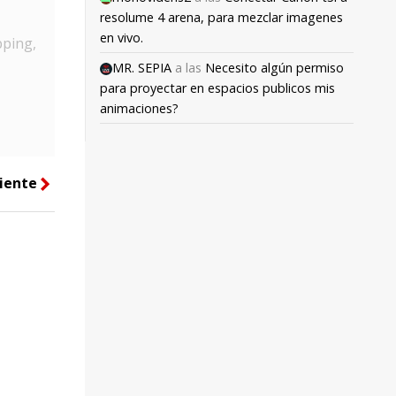
resolume 4 arena, para mezclar imagenes
en vivo.
pping,
MR. SEPIA
a las
Necesito algún permiso
para proyectar en espacios publicos mis
animaciones?
iente
right