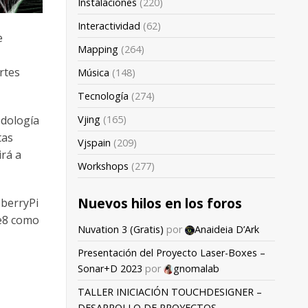
Instalaciones
(220)
Interactividad
(62)
e
Mapping
(264)
rtes
Música
(148)
Tecnología
(274)
odología
Vjing
(165)
tas
Vjspain
(209)
irá a
Workshops
(277)
Nuevos hilos en los foros
pberryPi
le8 como
Nuvation 3 (Gratis)
por
Anaideia D’Ark
Presentación del Proyecto Laser-Boxes –
Sonar+D 2023
por
gnomalab
TALLER INICIACIÓN TOUCHDESIGNER –
DESARROLLO DE PROYECTOS