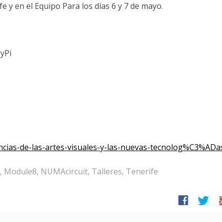
e y en el Equipo Para los días 6 y 7 de mayo.
ryPi
ncias-de-las-artes-visuales-y-las-nuevas-tecnolog%C3%ADa
,
Module8
,
NUMAcircuit
,
Talleres
,
Tenerife
facebook
twitter
g