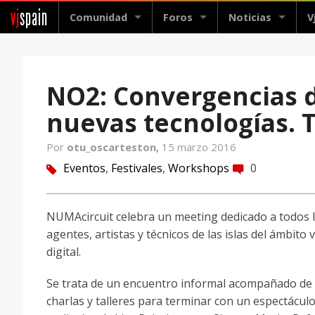
vj
spain
Comunidad
Foros
Noticias
V
NO2: Convergencias de
nuevas tecnologías. 
Por
otu_oscarteston,
15 marzo 2016
Eventos
,
Festivales
,
Workshops
0
tag
comment
NUMAcircuit celebra un meeting dedicado a todos 
agentes, artistas y técnicos de las islas del ámbito v
digital.
Se trata de un encuentro informal acompañado de
charlas y talleres para terminar con un espectácul