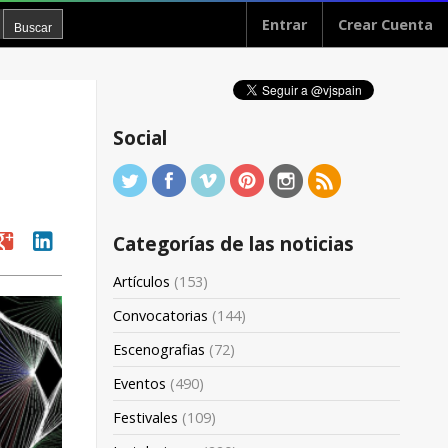
Entrar
Crear Cuenta
Social
oogle
linkedin
Categorías de las noticias
Artículos
(153)
Convocatorias
(144)
Escenografias
(72)
Eventos
(490)
Festivales
(109)