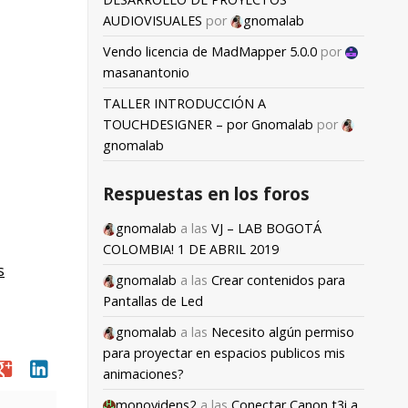
AUDIOVISUALES
por
gnomalab
Vendo licencia de MadMapper 5.0.0
por
masanantonio
TALLER INTRODUCCIÓN A
TOUCHDESIGNER – por Gnomalab
por
gnomalab
Respuestas en los foros
gnomalab
a las
VJ – LAB BOGOTÁ
COLOMBIA! 1 DE ABRIL 2019
s
gnomalab
a las
Crear contenidos para
Pantallas de Led
gnomalab
a las
Necesito algún permiso
para proyectar en espacios publicos mis
oogle
linkedin
animaciones?
monovidens2
a las
Conectar Canon t3i a