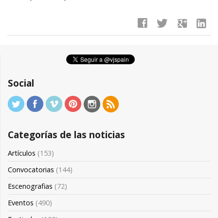
facebook
twitter
google
linkedin
Social
Categorías de las noticias
Artículos
(153)
Convocatorias
(144)
Escenografias
(72)
Eventos
(490)