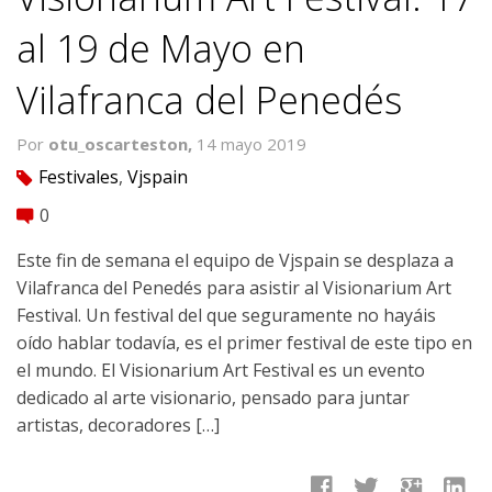
al 19 de Mayo en
Vilafranca del Penedés
Por
otu_oscarteston,
14 mayo 2019
Festivales
,
Vjspain
tag
0
comment
Este fin de semana el equipo de Vjspain se desplaza a
Vilafranca del Penedés para asistir al Visionarium Art
Festival. Un festival del que seguramente no hayáis
oído hablar todavía, es el primer festival de este tipo en
el mundo. El Visionarium Art Festival es un evento
dedicado al arte visionario, pensado para juntar
artistas, decoradores […]
facebook
twitter
google
linkedin