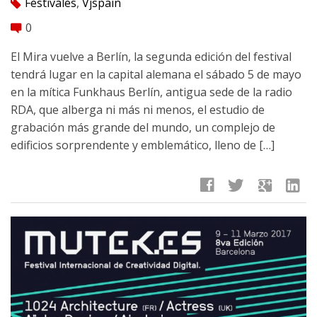
Festivales
,
Vjspain
tag
0
comment
El Mira vuelve a Berlín, la segunda edición del festival
tendrá lugar en la capital alemana el sábado 5 de mayo
en la mítica Funkhaus Berlín, antigua sede de la radio
RDA, que alberga ni más ni menos, el estudio de
grabación más grande del mundo, un complejo de
edificios sorprendente y emblemático, lleno de […]
facebook
twitter
google
linkedin