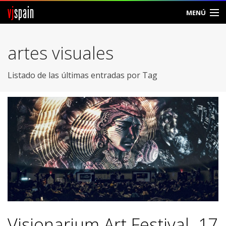
vj
spain
MENÚ
Comunidad
artes visuales
Foros
Listado de las últimas entradas por Tag
Noticias
Vjspain
Ayuda
Contacto
Entrar
Crear Cuenta
Visionarium Art Festival. 17