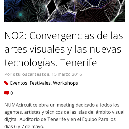
NO2: Convergencias de las
artes visuales y las nuevas
tecnologías. Tenerife
Por
otu_oscarteston,
15 marzo 2016
Eventos
,
Festivales
,
Workshops
tag
0
comment
NUMAcircuit celebra un meeting dedicado a todos los
agentes, artistas y técnicos de las islas del ámbito visual
digital. Auditorio de Tenerife y en el Equipo Para los
días 6 y 7 de mayo.