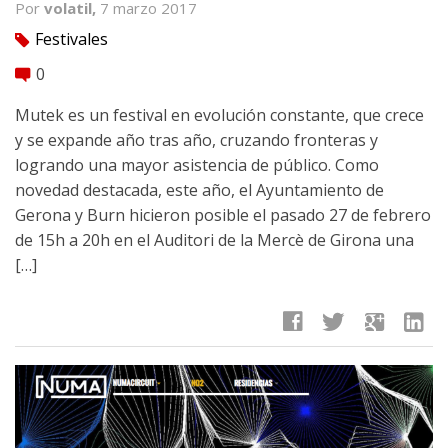
Por
volatil,
7 marzo 2017
Festivales
tag
0
comment
Mutek es un festival en evolución constante, que crece
y se expande año tras año, cruzando fronteras y
logrando una mayor asistencia de público. Como
novedad destacada, este año, el Ayuntamiento de
Gerona y Burn hicieron posible el pasado 27 de febrero
de 15h a 20h en el Auditori de la Mercè de Girona una
[…]
facebook
twitter
google
linkedin