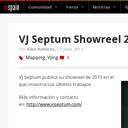
vj
spain
Comunidad
Foros
Noticias
V
VJ Septum Showreel 
Por
Kike Ramírez,
15 junio 2015
Mapping
,
Vjing
0
tag
comment
VJ Septum publica su showreel de 2015 en el
que muestra sus últimos trabajos.
Más información y contacto
en:
http://www.vjseptum.com/