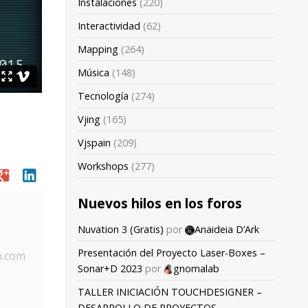
Instalaciones
(220)
Interactividad
(62)
Mapping
(264)
Música
(148)
Tecnología
(274)
Vjing
(165)
Vjspain
(209)
Workshops
(277)
oogle
linkedin
Nuevos hilos en los foros
Nuvation 3 (Gratis)
por
Anaideia D’Ark
Presentación del Proyecto Laser-Boxes –
n.com
Sonar+D 2023
por
gnomalab
TALLER INICIACIÓN TOUCHDESIGNER –
DESARROLLO DE PROYECTOS