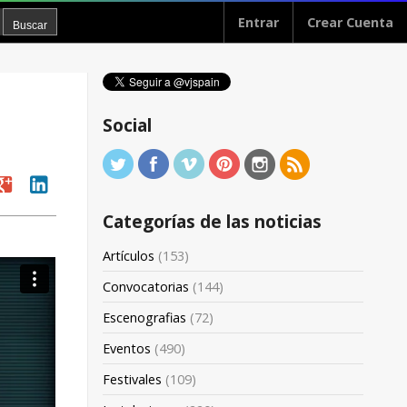
Entrar
Crear Cuenta
Social
oogle
linkedin
Categorías de las noticias
Artículos
(153)
Convocatorias
(144)
Escenografias
(72)
Eventos
(490)
Festivales
(109)