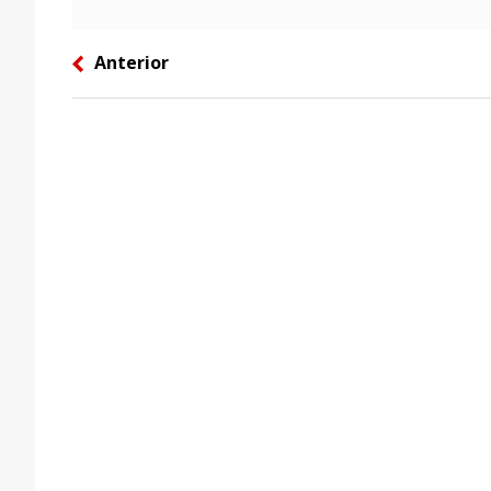
Anterior
left