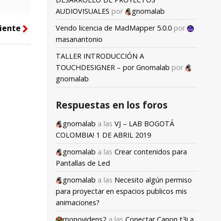
AUDIOVISUALES
por
gnomalab
iente
Vendo licencia de MadMapper 5.0.0
por
right
masanantonio
TALLER INTRODUCCIÓN A
TOUCHDESIGNER – por Gnomalab
por
gnomalab
Respuestas en los foros
gnomalab
a las
VJ – LAB BOGOTÁ
COLOMBIA! 1 DE ABRIL 2019
gnomalab
a las
Crear contenidos para
Pantallas de Led
gnomalab
a las
Necesito algún permiso
para proyectar en espacios publicos mis
animaciones?
monovidens2
a las
Conectar Canon t3i a