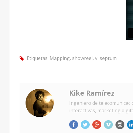
Etiquetas:
Mapping
,
showreel
,
vj septum
tag
Kike Ramírez
Ingeniero de telecomunicació
interactivas, marketing digi