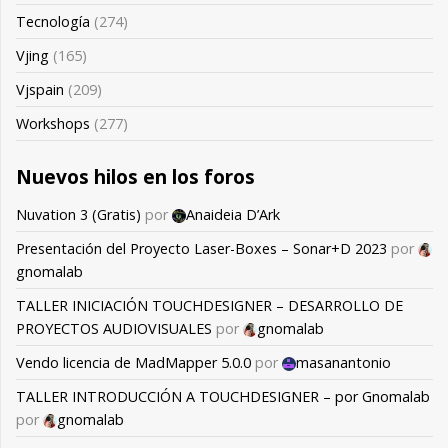
Tecnología
(274)
Vjing
(165)
Vjspain
(209)
Workshops
(277)
Nuevos hilos en los foros
Nuvation 3 (Gratis)
por
Anaideia D’Ark
Presentación del Proyecto Laser-Boxes – Sonar+D 2023
por
gnomalab
TALLER INICIACIÓN TOUCHDESIGNER – DESARROLLO DE
PROYECTOS AUDIOVISUALES
por
gnomalab
Vendo licencia de MadMapper 5.0.0
por
masanantonio
TALLER INTRODUCCIÓN A TOUCHDESIGNER – por Gnomalab
por
gnomalab