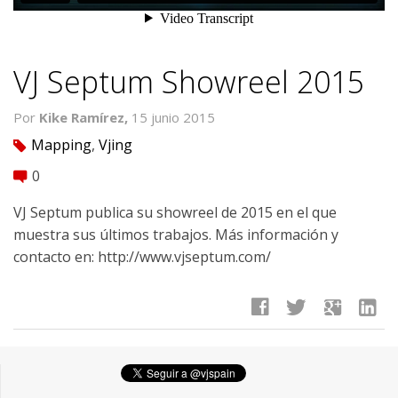
VJ Septum Showreel 2015
Por
Kike Ramírez,
15 junio 2015
Mapping
,
Vjing
tag
0
comment
VJ Septum publica su showreel de 2015 en el que
muestra sus últimos trabajos. Más información y
contacto en: http://www.vjseptum.com/
facebook
twitter
google
linkedin