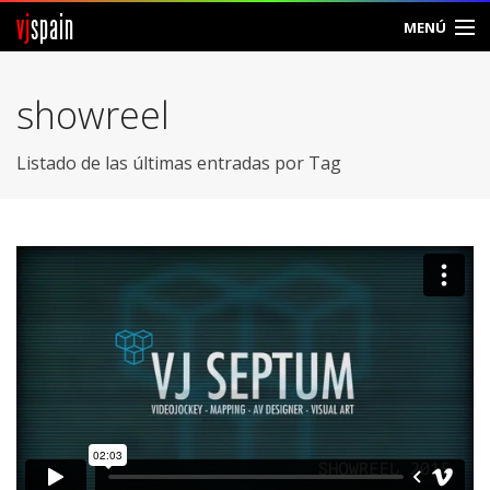
vj
spain
MENÚ
Comunidad
showreel
Foros
Listado de las últimas entradas por Tag
Noticias
Vjspain
Ayuda
Contacto
Entrar
Crear Cuenta