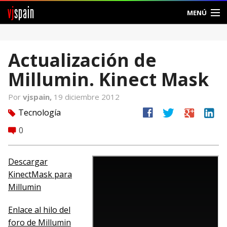
vj
spain
MENÚ
Comunidad
Actualización de
Foros
Millumin. Kinect Mask
Noticias
Por
vjspain,
19 diciembre 2012
Vjspain
facebook
twitter
google
linkedin
Tecnología
tag
0
comment
Ayuda
Contacto
Descargar
KinectMask para
Entrar
Millumin
Crear Cuenta
Enlace al hilo del
foro de Millumin