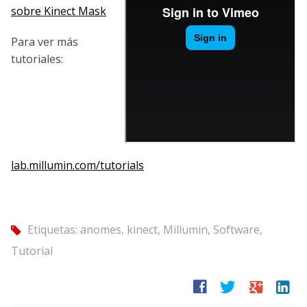
sobre Kinect Mask
Para ver más
tutoriales:
lab.millumin.com/tutorials
Etiquetas:
anomes
,
kinect
,
Millumin
,
Software
,
tag
Tutorial
facebook
twitter
google
linkedin