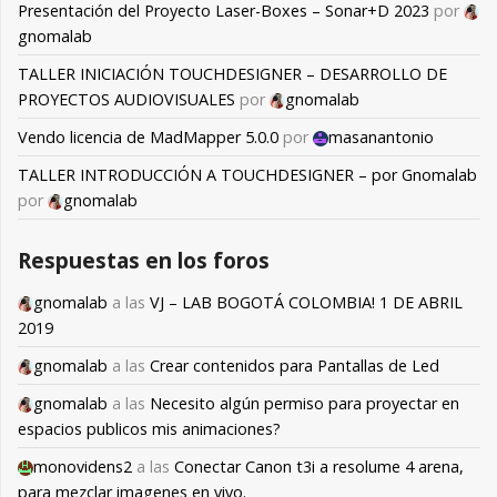
Presentación del Proyecto Laser-Boxes – Sonar+D 2023
por
gnomalab
TALLER INICIACIÓN TOUCHDESIGNER – DESARROLLO DE
PROYECTOS AUDIOVISUALES
por
gnomalab
Vendo licencia de MadMapper 5.0.0
por
masanantonio
TALLER INTRODUCCIÓN A TOUCHDESIGNER – por Gnomalab
por
gnomalab
Respuestas en los foros
gnomalab
a las
VJ – LAB BOGOTÁ COLOMBIA! 1 DE ABRIL
2019
gnomalab
a las
Crear contenidos para Pantallas de Led
gnomalab
a las
Necesito algún permiso para proyectar en
espacios publicos mis animaciones?
monovidens2
a las
Conectar Canon t3i a resolume 4 arena,
para mezclar imagenes en vivo.