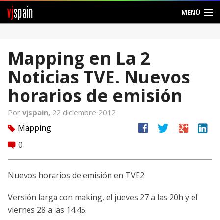
vj
spain
MENÚ
Comunidad
Mapping en La 2
Foros
Noticias TVE. Nuevos
Noticias
horarios de emisión
Vjspain
Por
vjspain,
22 diciembre 2012
facebook
twitter
google
linkedin
Mapping
tag
Ayuda
0
comment
Contacto
Nuevos horarios de emisión en TVE2
Entrar
Versión larga con making, el jueves 27 a las 20h y el
Crear Cuenta
viernes 28 a las 14.45.