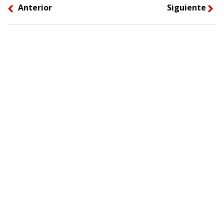
Anterior
Siguiente
left
right