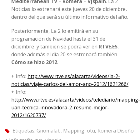
Mediterranean TV – Romera – Vjspain
. La 2
Noticias lo estrenará este jueves 20 de diciembre,
dentro del que será su último informativo del año.
Posteriormente, La 2 lo emitirá en su
programación de Navidad hasta el 31 de
diciembre y también se podrá ver en
RTVE.ES
,
donde además el día 20 se estrenará también
Cómo se hizo 2012
.
+ Info:
http://www.rtve.es/alacarta/videos/la-2-
noticias/viaje-carlos-del-amor-ano-2012/1621266/
+ Info:
http://www.rtve.es/alacarta/videos/telediario/mapping-
uan-tecnica-innovadora-2-resume-mejor-
2012/1620737/
Etiquetas:
Gnomalab
,
Mapping
,
otu
,
Romera Diseño
tag