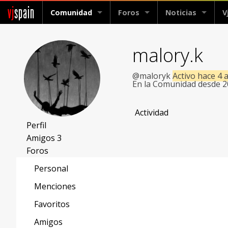
vj
spain
Comunidad
Foros
Noticias
V
malory.k
@maloryk
Activo hace 4 
En la Comunidad desde 
Actividad
Perfil
Amigos
3
Foros
Personal
Menciones
Favoritos
Amigos