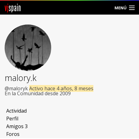
vj
spain
MENÚ
Comunidad
Foros
Noticias
Vjspain
malory.k
Ayuda
@maloryk
Activo hace 4 años, 8 meses
En la Comunidad desde 2009
Contacto
Actividad
Entrar
Perfil
Amigos
3
Crear Cuenta
Foros