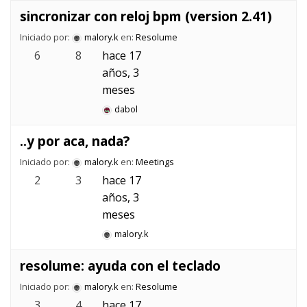
sincronizar con reloj bpm (version 2.41)
Iniciado por:
malory.k
en:
Resolume
6
8
hace 17
años, 3
meses
dabol
..y por aca, nada?
Iniciado por:
malory.k
en:
Meetings
2
3
hace 17
años, 3
meses
malory.k
resolume: ayuda con el teclado
Iniciado por:
malory.k
en:
Resolume
3
4
hace 17