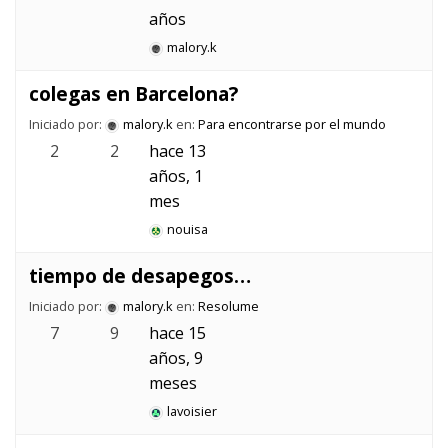
años
malory.k
colegas en Barcelona?
Iniciado por:
malory.k
en:
Para encontrarse por el mundo
2
2
hace 13
años, 1
mes
nouisa
tiempo de desapegos…
Iniciado por:
malory.k
en:
Resolume
7
9
hace 15
años, 9
meses
lavoisier