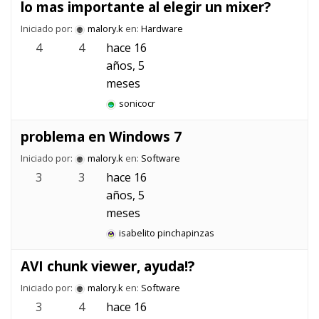
lo mas importante al elegir un mixer?
Iniciado por:
malory.k
en:
Hardware
4
4
hace 16
años, 5
meses
sonicocr
problema en Windows 7
Iniciado por:
malory.k
en:
Software
3
3
hace 16
años, 5
meses
isabelito pinchapinzas
AVI chunk viewer, ayuda!?
Iniciado por:
malory.k
en:
Software
3
4
hace 16