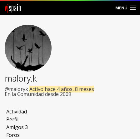
vj
spain
MENÚ
Comunidad
Foros
Noticias
Vjspain
malory.k
Ayuda
@maloryk
Activo hace 4 años, 8 meses
En la Comunidad desde 2009
Contacto
Actividad
Entrar
Perfil
Amigos
3
Crear Cuenta
Foros