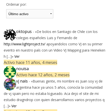
Ordenar por:
oktopus
- «De bolos en Santiago de Chile con los
colegas españoles Luis y Fernando de
http://www.lightproject.tv/
apoyandolos como VJ en su primer
evento en nuestro país con un Video VJ Mapping para Heineken
h […]»
Ver
Activo hace 11 años, 4 meses
nouisa
Activo hace 12 años, 2 meses
vj nais
- «Buenas gente, mi nombre es Juan soy vj de
argentina hace ya unos 5 años, conocía la comunidad
de vj spain pero no estaba logueado. Aca dejo el site de mi
estudio dragndrop con quien desarrollamos varios proyectos q
[…]»
Ver