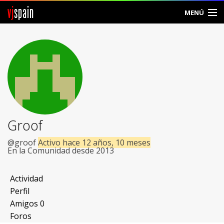
vj
spain
MENÚ
Comunidad
Foros
Noticias
Vjspain
Groof
Ayuda
@groof
Activo hace 12 años, 10 meses
En la Comunidad desde 2013
Contacto
Actividad
Entrar
Perfil
Amigos
0
Crear Cuenta
Foros