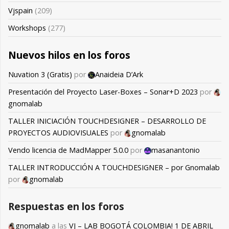
Vjspain
(209)
Workshops
(277)
Nuevos hilos en los foros
Nuvation 3 (Gratis)
por
Anaideia D’Ark
Presentación del Proyecto Laser-Boxes – Sonar+D 2023
por
gnomalab
TALLER INICIACIÓN TOUCHDESIGNER – DESARROLLO DE
PROYECTOS AUDIOVISUALES
por
gnomalab
Vendo licencia de MadMapper 5.0.0
por
masanantonio
TALLER INTRODUCCIÓN A TOUCHDESIGNER – por Gnomalab
por
gnomalab
Respuestas en los foros
gnomalab
a las
VJ – LAB BOGOTÁ COLOMBIA! 1 DE ABRIL