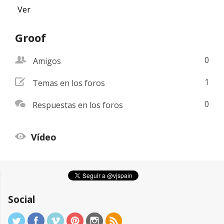
Ver
Groof
friend
0
Amigos
addnew
1
Temas en los foros
comments
0
Respuestas en los foros
view
Vídeo
Social