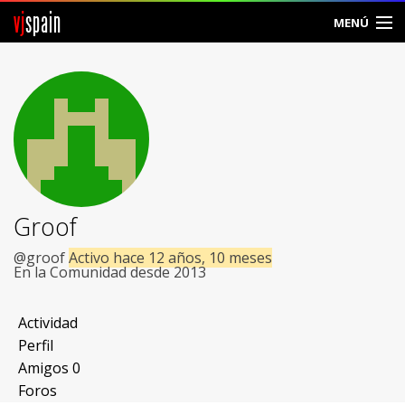
vj
spain
MENÚ
Comunidad
Foros
Noticias
Vjspain
Groof
Ayuda
@groof
Activo hace 12 años, 10 meses
En la Comunidad desde 2013
Contacto
Actividad
Entrar
Perfil
Amigos
0
Crear Cuenta
Foros