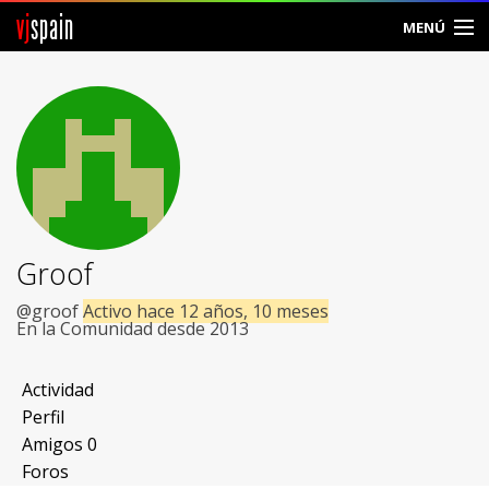
vj
spain
MENÚ
Comunidad
Foros
Noticias
Vjspain
Groof
Ayuda
@groof
Activo hace 12 años, 10 meses
En la Comunidad desde 2013
Contacto
Actividad
Entrar
Perfil
Amigos
0
Crear Cuenta
Foros