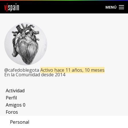
vj
spain
MENÚ
Comunidad
Foros
Noticias
Vjspain
@cafedoblegota
Activo hace 11 años, 10 meses
En la Comunidad desde 2014
Ayuda
Contacto
Actividad
Perfil
Entrar
Amigos
0
Foros
Crear Cuenta
Personal