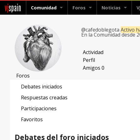
vj
spain
Comunidad
Foros
Noticias
V
@cafedoblegota
Activo 
En la Comunidad desde 
Actividad
Perfil
Amigos
0
Foros
Debates iniciados
Respuestas creadas
Participaciones
Favoritos
Debates del foro iniciados