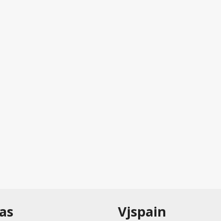
as
Vjspain