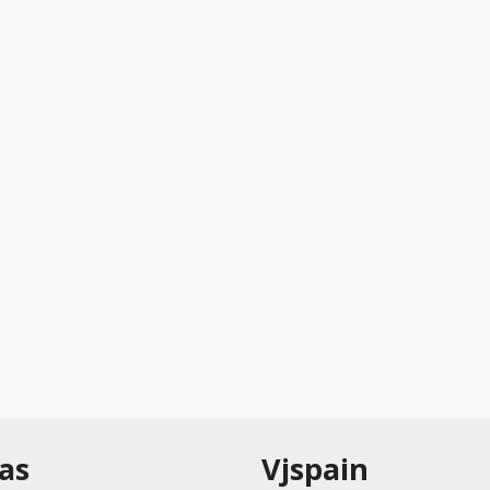
as
Vjspain