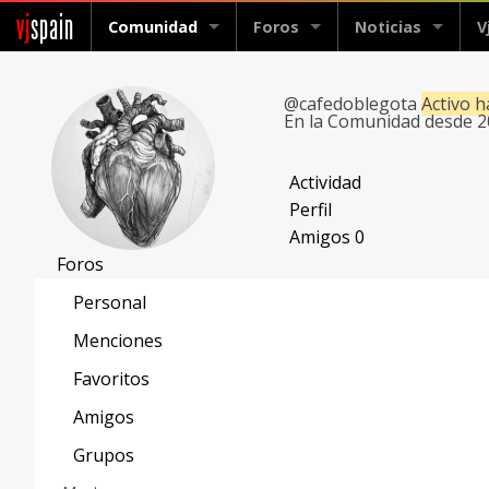
vj
spain
Comunidad
Foros
Noticias
V
@cafedoblegota
Activo 
En la Comunidad desde 
Actividad
Perfil
Amigos
0
Foros
Personal
Menciones
Favoritos
Amigos
Grupos