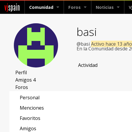
vj
spain
Comunidad
Foros
Noticias
V
basi
@basi
Activo hace 13 añ
En la Comunidad desde 
Actividad
Perfil
Amigos
4
Foros
Personal
Menciones
Favoritos
Amigos