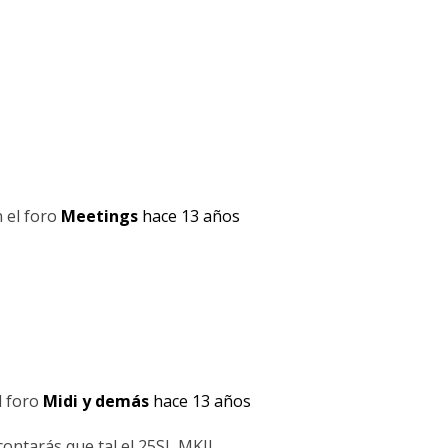
 el foro
Meetings
hace 13 años
l foro
Midi y demás
hace 13 años
ontarás que tal el 25SL MKII