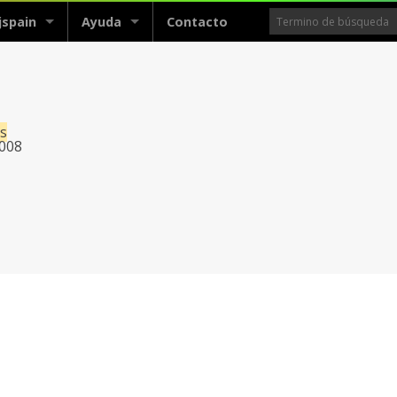
jspain
Ayuda
Contacto
os
2008