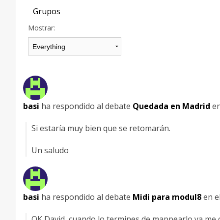
Grupos
Mostrar:
basi
ha respondido al debate
Quedada en Madrid
en
Si estaría muy bien que se retomarán.
Un saludo
basi
ha respondido al debate
Midi para modul8
en e
OK David, cuando lo termines de mappearlo ya me c