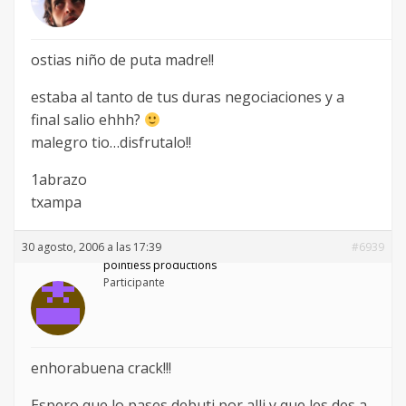
ostias niño de puta madre!!
estaba al tanto de tus duras negociaciones y a
final salio ehhh?
malegro tio…disfrutalo!!
1abrazo
txampa
30 agosto, 2006 a las 17:39
#6939
pointless productions
Participante
enhorabuena crack!!!
Espero que lo pases debuti por alli y que les des a