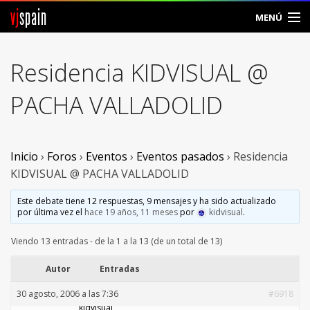
vj
spain
MENÚ
Comunidad
Residencia KIDVISUAL @
Foros
PACHA VALLADOLID
Noticias
Vjspain
Inicio
›
Foros
›
Eventos
›
Eventos pasados
›
Residencia
KIDVISUAL @ PACHA VALLADOLID
Ayuda
Este debate tiene 12 respuestas, 9 mensajes y ha sido actualizado
por última vez el
hace 19 años, 11 meses
por
kidvisual
.
Contacto
Viendo 13 entradas - de la 1 a la 13 (de un total de 13)
Entrar
Autor
Entradas
Crear Cuenta
30 agosto, 2006 a las 7:36
#6918
kidvisual