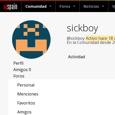
vj
spain
Comunidad
Foros
Noticias
V
sickboy
@sickboy
Activo hace 18
En la Comunidad desde 
Actividad
Perfil
Amigos
0
Foros
Personal
Menciones
Favoritos
Amigos