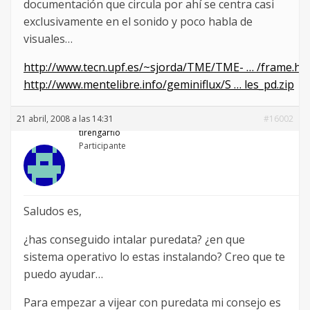
documentación que circula por ahí se centra casi
exclusivamente en el sonido y poco habla de
visuales…
http://www.tecn.upf.es/~sjorda/TME/TME- … /frame.ht
http://www.mentelibre.info/geminiflux/S … les_pd.zip
21 abril, 2008 a las 14:31
#16002
tirengarfio
Participante
Saludos es,
¿has conseguido intalar puredata? ¿en que
sistema operativo lo estas instalando? Creo que te
puedo ayudar…
Para empezar a vijear con puredata mi consejo es