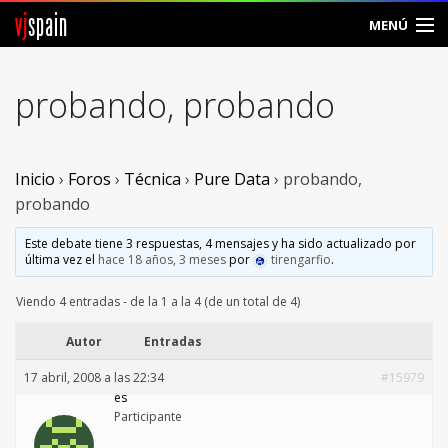
vj
spain
MENÚ
Comunidad
probando, probando
Foros
Noticias
Inicio
›
Foros
›
Técnica
›
Pure Data
›
probando,
probando
Vjspain
Este debate tiene 3 respuestas, 4 mensajes y ha sido actualizado por
última vez el
hace 18 años, 3 meses
por
tirengarfio
.
Ayuda
Viendo 4 entradas - de la 1 a la 4 (de un total de 4)
Contacto
Autor
Entradas
Entrar
17 abril, 2008 a las 22:34
#15979
es
Crear Cuenta
Participante