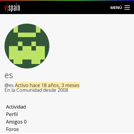
vj
spain
MENÚ
Comunidad
Foros
Noticias
Vjspain
es
Ayuda
@es
Activo hace 18 años, 3 meses
En la Comunidad desde 2008
Contacto
Actividad
Entrar
Perfil
Amigos
0
Crear Cuenta
Foros