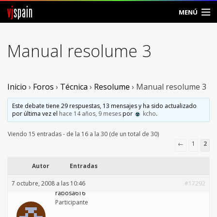
vj
spain
MENÚ
Comunidad
Manual resolume 3
Foros
Noticias
Inicio
›
Foros
›
Técnica
›
Resolume
›
Manual resolume 3
Vjspain
Este debate tiene 29 respuestas, 13 mensajes y ha sido actualizado
por última vez el
hace 14 años, 9 meses
por
kcho
.
Ayuda
Viendo 15 entradas - de la 16 a la 30 (de un total de 30)
←
1
2
Contacto
Autor
Entradas
Entrar
7 octubre, 2008 a las 10:46
#17292
rabosa616
Crear Cuenta
Participante