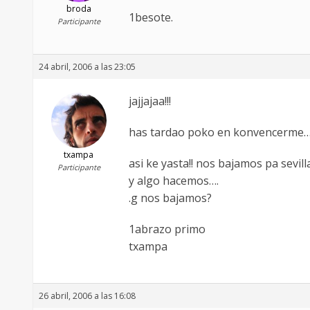
broda
1besote.
Participante
24 abril, 2006 a las 23:05
jajjajaa!!!
has tardao poko en konvencerme
txampa
asi ke yasta!! nos bajamos pa sevil
Participante
y algo hacemos….
.g nos bajamos?
1abrazo primo
txampa
26 abril, 2006 a las 16:08