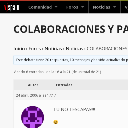
vj
spain
Comunidad
Foros
Noticias
V
COLABORACIONES Y PA
Inicio
›
Foros
›
Noticias
›
Noticias
›
COLABORACIONES 
Este debate tiene 20 respuestas, 10 mensajes y ha sido actualizado p
Viendo 6 entradas - de la 16 a la 21 (de un total de 21)
Autor
Entradas
24 abril, 2006 a las 17:17
TU NO TESCAPAS!!!!