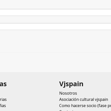
as
Vjspain
Nosotros
rias
Asociación cultural vjspain
ias
Como hacerse socio (fase p