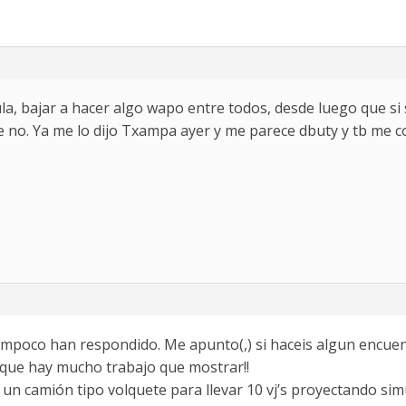
a, bajar a hacer algo wapo entre todos, desde luego que si
e no. Ya me lo dijo Txampa ayer y me parece dbuty y tb me c
poco han respondido. Me apunto(,) si haceis algun encuent
a que hay mucho trabajo que mostrar!!
r un camión tipo volquete para llevar 10 vj’s proyectando 