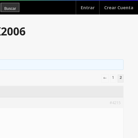
Entrar
Crear Cuenta
X2006
←
1
2
#4215