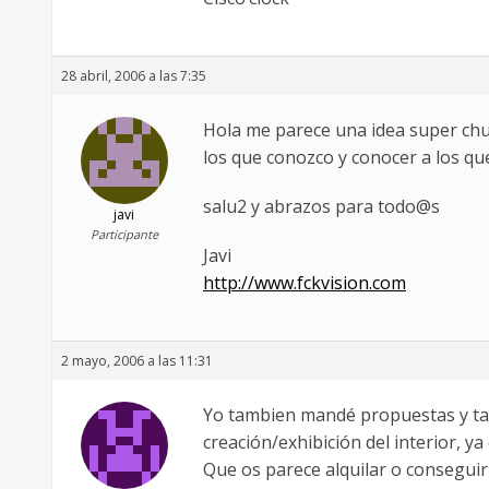
28 abril, 2006 a las 7:35
Hola me parece una idea super chul
los que conozco y conocer a los qu
salu2 y abrazos para todo@s
javi
Participante
Javi
http://www.fckvision.com
2 mayo, 2006 a las 11:31
Yo tambien mandé propuestas y tam
creación/exhibición del interior, y
Que os parece alquilar o consegui