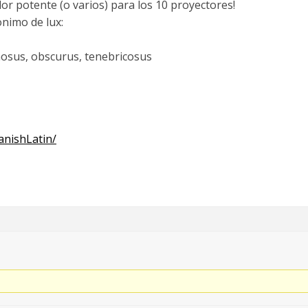
or potente (o varios) para los 10 proyectores!
onimo de lux:
ginosus, obscurus, tenebricosus
anishLatin/