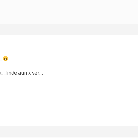
….
la….finde aun x ver…