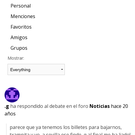
Personal
Menciones
Favoritos
Amigos
Grupos
Mostrar:
.g
ha respondido al debate
en el foro
Noticias
hace 20
años
parece que ya tenemos los billetes para bajarnos,
txampita y yo, a sevilla ese finde, q al final me ha liado!