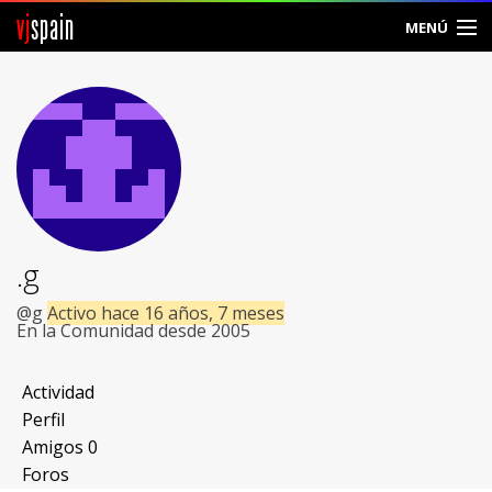
vj
spain
MENÚ
Comunidad
Foros
Noticias
Vjspain
.g
Ayuda
@g
Activo hace 16 años, 7 meses
En la Comunidad desde 2005
Contacto
Actividad
Entrar
Perfil
Amigos
0
Crear Cuenta
Foros