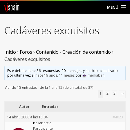
vj
spain
MENÚ
Comunidad
Cadáveres exquisitos
Foros
Noticias
Inicio
›
Foros
›
Contenido
›
Creación de contenido
›
Cadáveres exquisitos
Vjspain
Este debate tiene 36 respuestas, 20 mensajes y ha sido actualizado
por última vez el
hace 19 años, 11 meses
por
merkabah
.
Ayuda
Viendo 15 entradas - de la 1 a la 15 (de un total de 37)
Contacto
1
2
3
→
Entrar
Autor
Entradas
14 abril, 2006 a las 13:04
#4023
Crear Cuenta
bellabestia
Participante