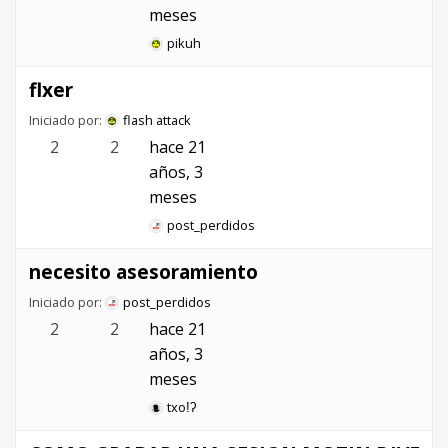
meses
pikuh
flxer
Iniciado por:
flash attack
2
2
hace 21
años, 3
meses
post_perdidos
necesito asesoramiento
Iniciado por:
post_perdidos
2
2
hace 21
años, 3
meses
txoǃʔ