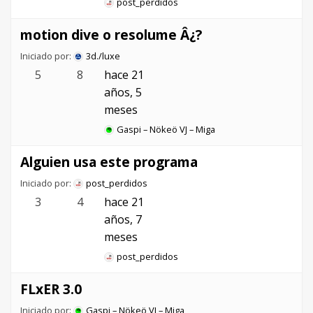
post_perdidos
motion dive o resolume Â¿?
Iniciado por:
3d./luxe
5
8
hace 21
años, 5
meses
Gaspi – Nökeö VJ – Miga
Alguien usa este programa
Iniciado por:
post_perdidos
3
4
hace 21
años, 7
meses
post_perdidos
FLxER 3.0
Iniciado por:
Gaspi – Nökeö VJ – Miga