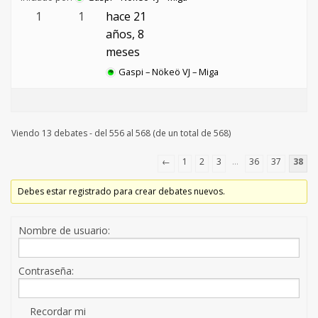
1
1
hace 21
años, 8
meses
Gaspi – Nökeö VJ – Miga
Viendo 13 debates - del 556 al 568 (de un total de 568)
←
1
2
3
…
36
37
38
Debes estar registrado para crear debates nuevos.
Nombre de usuario:
Contraseña:
Recordar mi