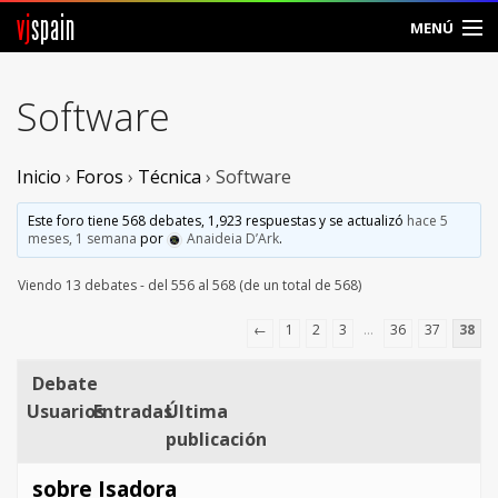
vj
spain
MENÚ
Comunidad
Software
Foros
Inicio
›
Foros
›
Técnica
›
Software
Noticias
Este foro tiene 568 debates, 1,923 respuestas y se actualizó
hace 5
Vjspain
meses, 1 semana
por
Anaideia D’Ark
.
Viendo 13 debates - del 556 al 568 (de un total de 568)
Ayuda
←
1
2
3
…
36
37
38
Contacto
Debate
Entrar
Usuarios
Entradas
Última
publicación
Crear Cuenta
sobre Isadora