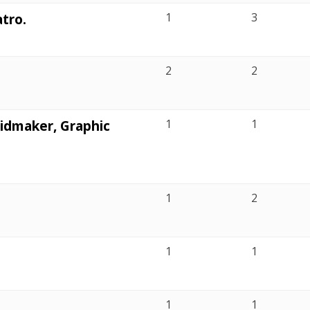
tro.
1
3
2
2
idmaker, Graphic
1
1
1
2
1
1
1
1