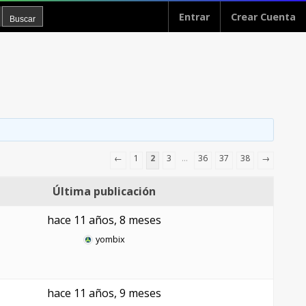
Entrar
Crear Cuenta
←
1
2
3
…
36
37
38
→
Última publicación
hace 11 años, 8 meses
yombix
hace 11 años, 9 meses