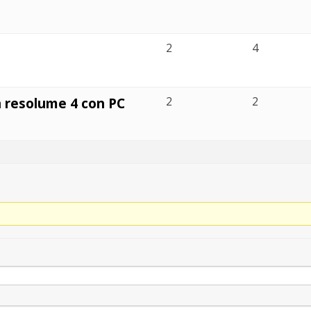
2
4
 resolume 4 con PC
2
2