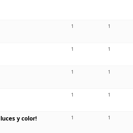
1
1
1
1
1
1
1
1
luces y color!
1
1