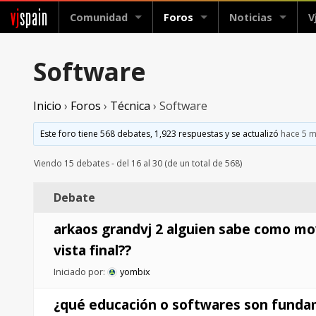
vj
spain
Comunidad
Foros
Noticias
V
Software
Inicio
›
Foros
›
Técnica
›
Software
Este foro tiene 568 debates, 1,923 respuestas y se actualizó
hace 5 
Viendo 15 debates - del 16 al 30 (de un total de 568)
Debate
arkaos grandvj 2 alguien sabe como mo
vista final??
Iniciado por:
yombix
¿qué educación o softwares son funda