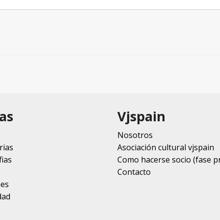
as
Vjspain
Nosotros
rias
Asociación cultural vjspain
ias
Como hacerse socio (fase p
Contacto
nes
dad