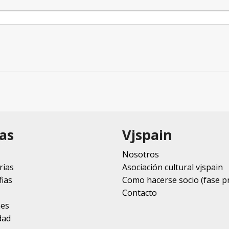
as
Vjspain
Nosotros
rias
Asociación cultural vjspain
ias
Como hacerse socio (fase p
Contacto
nes
dad