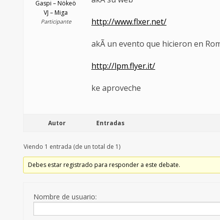
Gaspi – Nökeö
VJ – Miga
http://www.flxer.net/
Participante
akÃ­ un evento que hicieron en Ro
http://lpm.flyer.it/
ke aproveche
Autor
Entradas
Viendo 1 entrada (de un total de 1)
Debes estar registrado para responder a este debate.
Nombre de usuario: