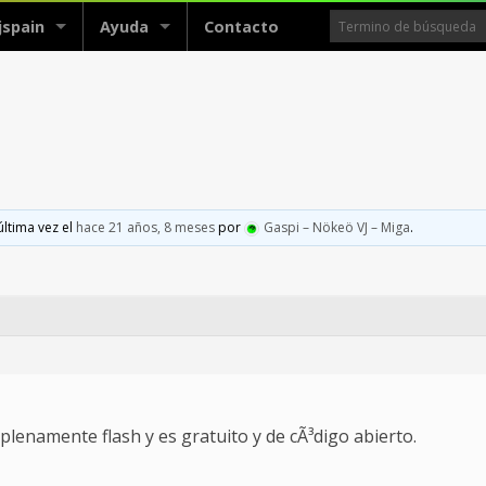
jspain
Ayuda
Contacto
última vez el
hace 21 años, 8 meses
por
Gaspi – Nökeö VJ – Miga
.
 plenamente flash y es gratuito y de cÃ³digo abierto.