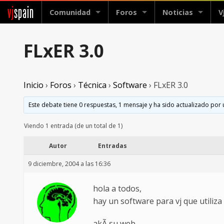
vj
spain
Comunidad
Foros
Noticias
V
FLxER 3.0
Inicio
›
Foros
›
Técnica
›
Software
›
FLxER 3.0
Este debate tiene 0 respuestas, 1 mensaje y ha sido actualizado por 
Viendo 1 entrada (de un total de 1)
Autor
Entradas
9 diciembre, 2004 a las 16:36
hola a todos,
hay un software para vj que utiliza
akÃ­ su web