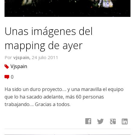
Unas imágenes del
mapping de ayer
Por
vjspain,
24 julio 2011
Vjspain
tag
0
comment
Ha sido un duro proyecto…. y una maravilla el equipo
que lo ha sacado adelante, más 60 personas
trabajando…. Gracias a todos.
facebook
twitter
google
linkedin