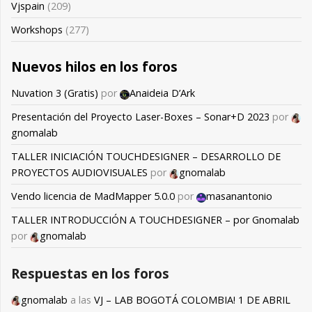
Vjspain
(209)
Workshops
(277)
Nuevos hilos en los foros
Nuvation 3 (Gratis)
por
Anaideia D’Ark
Presentación del Proyecto Laser-Boxes – Sonar+D 2023
por
gnomalab
TALLER INICIACIÓN TOUCHDESIGNER – DESARROLLO DE
PROYECTOS AUDIOVISUALES
por
gnomalab
Vendo licencia de MadMapper 5.0.0
por
masanantonio
TALLER INTRODUCCIÓN A TOUCHDESIGNER – por Gnomalab
por
gnomalab
Respuestas en los foros
gnomalab
a las
VJ – LAB BOGOTÁ COLOMBIA! 1 DE ABRIL