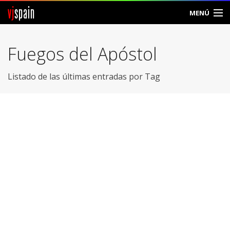
vj
spain
MENÚ
Comunidad
Fuegos del Apóstol
Foros
Listado de las últimas entradas por Tag
Noticias
Vjspain
Ayuda
Contacto
Entrar
Crear Cuenta