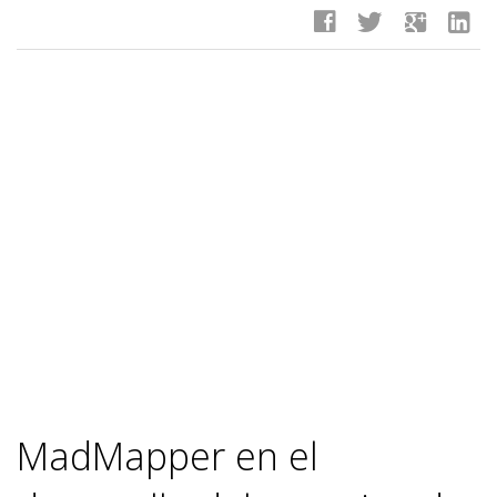
facebook
twitter
google
linkedin
MadMapper en el