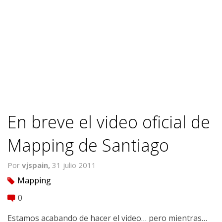
En breve el video oficial de
Mapping de Santiago
Por
vjspain,
31 julio 2011
Mapping
tag
0
comment
Estamos acabando de hacer el video… pero mientras…