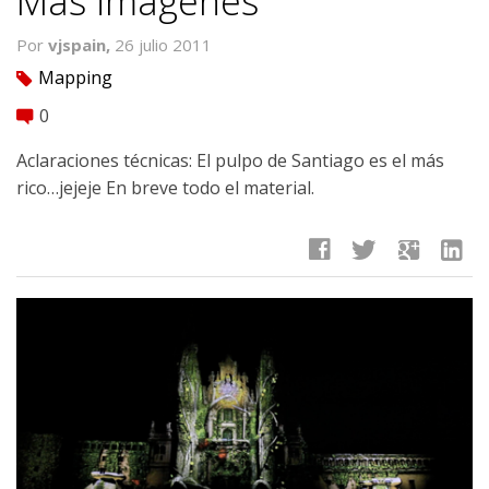
Más imágenes
Por
vjspain,
26 julio 2011
Mapping
tag
0
comment
Aclaraciones técnicas: El pulpo de Santiago es el más
rico…jejeje En breve todo el material.
facebook
twitter
google
linkedin