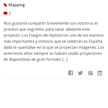
Mapping
tag
2
comment
Nos gustarí­a compartir brevemente con vosotros el
proceso que seguimos para sacar adelante este
proyecto. Los Fuegos del Apóstol es uno de los eventos
más importantes y vistosos que se celebran es España,
dada la «pantalla» en la que se proyectan imágenes. Los
anteriores años siempre se habí­an usado proyectores
de diapositivas de gran formato […]
facebook
twitter
google
linkedin