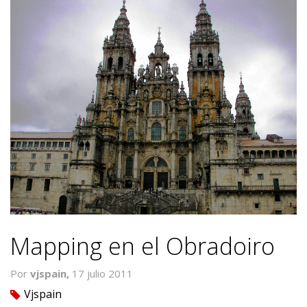
Mapping en el Obradoiro
Por
vjspain,
17 julio 2011
Vjspain
tag