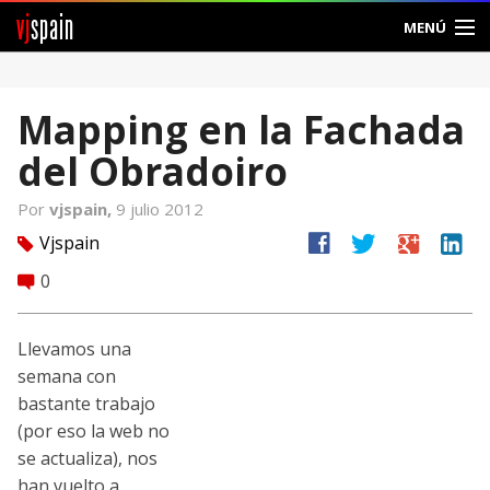
vj
spain
MENÚ
Comunidad
Mapping en la Fachada
Foros
del Obradoiro
Noticias
Por
vjspain,
9 julio 2012
Vjspain
facebook
twitter
google
linkedin
Vjspain
tag
0
comment
Ayuda
Contacto
Llevamos una
semana con
Entrar
bastante trabajo
(por eso la web no
Crear Cuenta
se actualiza), nos
han vuelto a