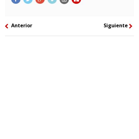
Anterior
Siguiente
left
right