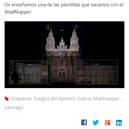
Os enseñamos una de las plantillas que sacamos con el
MadMapper.
Etiquetas:
Fuegos del Apóstol
,
Galicia
,
Madmapper
,
tag
santiago
facebook
twitter
google
linkedin