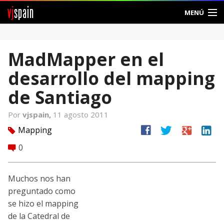
vj
spain
MENÚ
Comunidad
MadMapper en el
Foros
desarrollo del mapping
Noticias
de Santiago
Vjspain
Por
vjspain,
11 agosto 2011
facebook
twitter
google
linkedin
Mapping
tag
Ayuda
0
comment
Contacto
Muchos nos han
Entrar
preguntado como
se hizo el mapping
Crear Cuenta
de la Catedral de