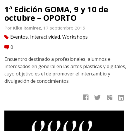
1ª Edición GOMA, 9 y 10 de
octubre – OPORTO
Por
Kike Ramírez,
17 septiembre 2015
Eventos
,
Interactividad
,
Workshops
tag
0
comment
Encuentro destinado a profesionales, alumnos e
interesados en general en las artes plásticas y digitales,
cuyo objetivo es el de promover el intercambio y
divulgación de conocimientos.
facebook
twitter
google
linkedin