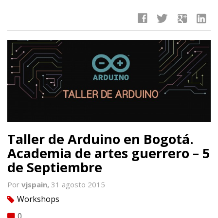
facebook
twitter
google
linkedin
Taller de Arduino en Bogotá.
Academia de artes guerrero – 5
de Septiembre
Por
vjspain,
31 agosto 2015
Workshops
tag
0
comment