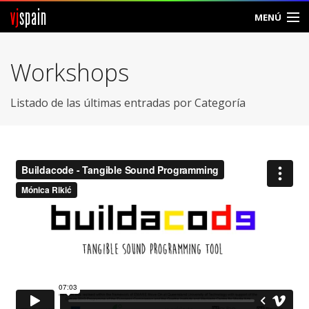
vj
spain
MENÚ
Comunidad
Workshops
Foros
Listado de las últimas entradas por Categoría
Noticias
Vjspain
Ayuda
Contacto
Entrar
Crear Cuenta