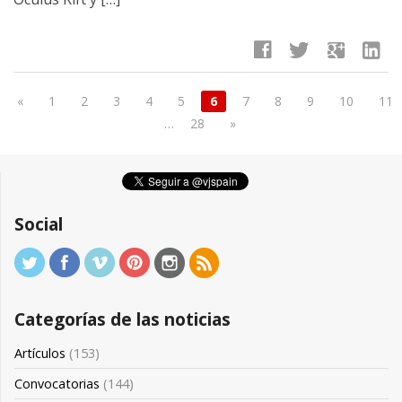
facebook
twitter
google
linkedin
«
1
2
3
4
5
6
7
8
9
10
11
…
28
»
Social
Categorías de las noticias
Artículos
(153)
Convocatorias
(144)