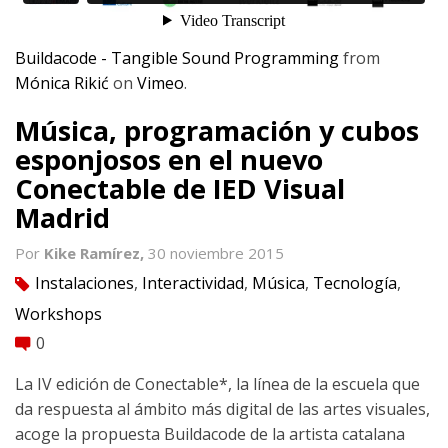
Buildacode - Tangible Sound Programming
from
Mónica Rikić
on
Vimeo
.
Música, programación y cubos
esponjosos en el nuevo
Conectable de IED Visual
Madrid
Por
Kike Ramírez,
30 noviembre 2015
Instalaciones
,
Interactividad
,
Música
,
Tecnología
,
tag
Workshops
0
comment
La IV edición de Conectable*, la línea de la escuela que
da respuesta al ámbito más digital de las artes visuales,
acoge la propuesta Buildacode de la artista catalana