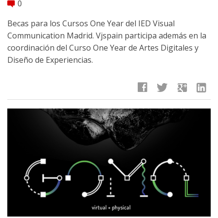
0
comment
Becas para los Cursos One Year del IED Visual
Communication Madrid. Vjspain participa además en la
coordinación del Curso One Year de Artes Digitales y
Diseño de Experiencias.
facebook
twitter
google
linkedin