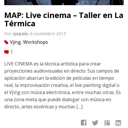
MAP: Live cinema – Taller en La
Térmica
Por
vjspain,
6 noviembre 2015
Vjing
,
Workshops
tag
1
comment
LIVE CINEMA es la técnica artística para crear
proyecciones audiovisuales en directo. Sus campos de
aplicación abarcan la edición de películas en tiempo
real, la improvisación creativa, el live painting digital o
el VJing con música electrónica, entre muchas otras. Es
una zona mixta que puede dialogar con música en
directo, artes escénicas y muchas […]
facebook
twitter
google
linkedin