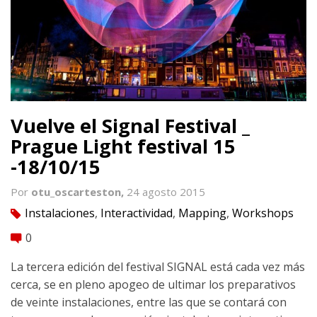
Vuelve el Signal Festival _
Prague Light festival 15
-18/10/15
Por
otu_oscarteston,
24 agosto 2015
Instalaciones
,
Interactividad
,
Mapping
,
Workshops
tag
0
comment
La tercera edición del festival SIGNAL está cada vez más
cerca, se en pleno apogeo de ultimar los preparativos
de veinte instalaciones, entre las que se contará con