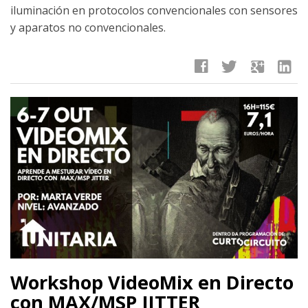
iluminación en protocolos convencionales con sensores
y aparatos no convencionales.
facebook
twitter
google
linkedin
Workshop VideoMix en Directo
con MAX/MSP JITTER