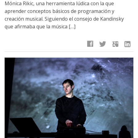
Mónica Rikic, una herramienta lúdica con la que
aprender conceptos básicos de programación y
creación musical. Siguiendo el consejo de Kandinsky
que afirmaba que la música […]
facebook
twitter
google
linkedin