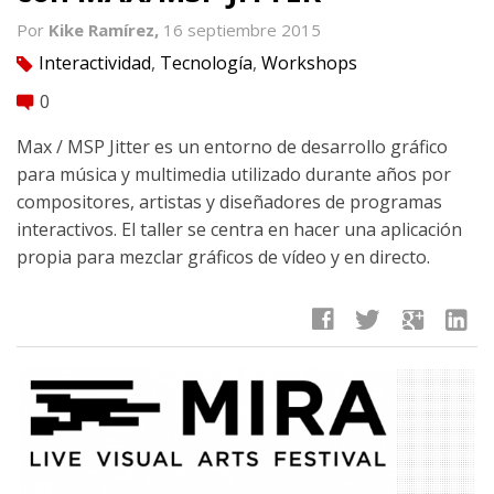
Por
Kike Ramírez,
16 septiembre 2015
Interactividad
,
Tecnología
,
Workshops
tag
0
comment
Max / MSP Jitter es un entorno de desarrollo gráfico
para música y multimedia utilizado durante años por
compositores, artistas y diseñadores de programas
interactivos. El taller se centra en hacer una aplicación
propia para mezclar gráficos de vídeo y en directo.
facebook
twitter
google
linkedin