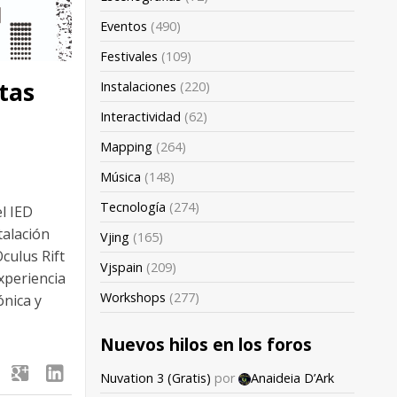
Eventos
(490)
Festivales
(109)
tas
Instalaciones
(220)
Interactividad
(62)
Mapping
(264)
Música
(148)
Tecnología
(274)
el IED
talación
Vjing
(165)
culus Rift
Vjspain
(209)
experiencia
Workshops
(277)
ónica y
Nuevos hilos en los foros
google
linkedin
Nuvation 3 (Gratis)
por
Anaideia D’Ark