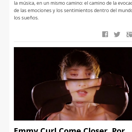
la música, en un mismo camino: el camino de la evocac
de las emociones y los sentimientos dentro del mund
los sueños.
facebook
twitter
google
Emmy Curl Come Closer. Por