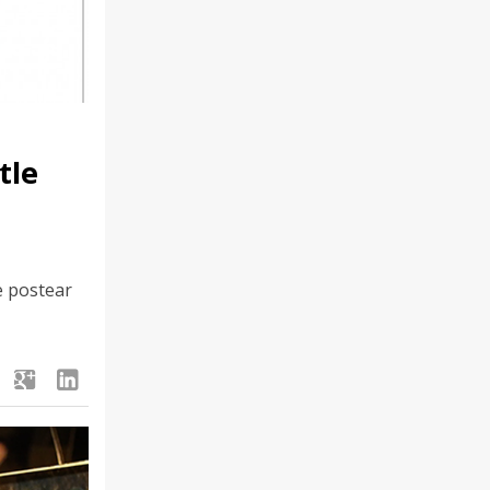
tle
e postear
google
linkedin