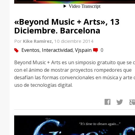
«Beyond Music + Arts», 13
Diciembre. Barcelona
Por
Kike Ramírez,
10 diciembre 2014
Eventos
,
Interactividad
,
Vjspain
0
tag
comment
Beyond Music + Arts es un simposio gratuito que se 
con el ánimo de mostrar proyectos rompedores que
desafían las formas convencionales en música y arte 
uso de tecnologías digital.
facebook
twitter
google