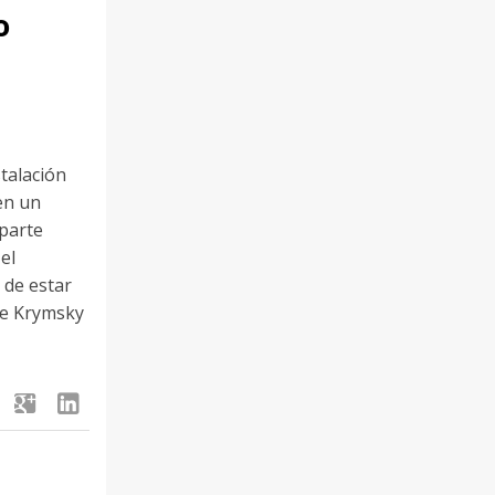
o
talación
en un
parte
el
 de estar
nte Krymsky
google
linkedin