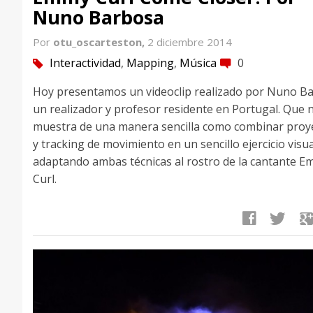
Nuno Barbosa
Por
otu_oscarteston,
2 diciembre 2014
Interactividad
,
Mapping
,
Música
0
tag
comment
Hoy presentamos un videoclip realizado por Nuno B
un realizador y profesor residente en Portugal. Que 
muestra de una manera sencilla como combinar proy
y tracking de movimiento en un sencillo ejercicio visua
adaptando ambas técnicas al rostro de la cantante 
Curl.
facebook
twitter
google