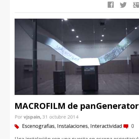
facebook
twitter
google
MACROFILM de panGenerator
Por
vjspain,
31 octubre 2014
Escenografias
,
Instalaciones
,
Interactividad
0
tag
comment
Una instalación con una puesta en escena espectacul