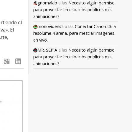
gnomalab
a las
Necesito algún permiso
para proyectar en espacios publicos mis
animaciones?
rtiendo el
monovidens2
a las
Conectar Canon t3i a
va». El
resolume 4 arena, para mezclar imagenes
rte,
en vivo.
MR. SEPIA
a las
Necesito algún permiso
para proyectar en espacios publicos mis
google
linkedin
animaciones?