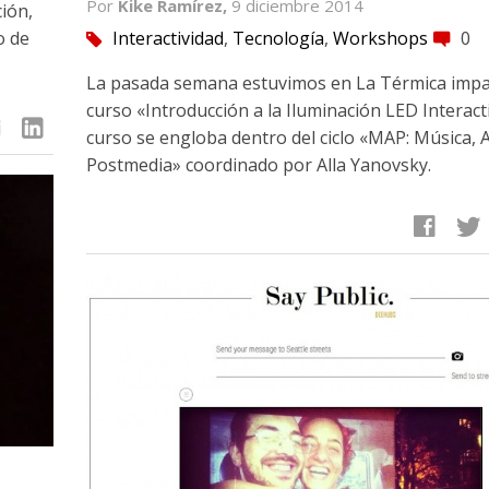
Por
Kike Ramírez,
9 diciembre 2014
ión,
o de
Interactividad
,
Tecnología
,
Workshops
0
tag
comment
La pasada semana estuvimos en La Térmica impa
curso «Introducción a la Iluminación LED Interacti
linkedin
curso se engloba dentro del ciclo «MAP: Música, A
Postmedia» coordinado por Alla Yanovsky.
facebook
twitter