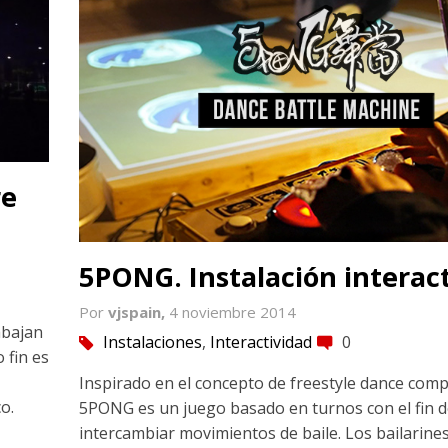
re
5PONG. Instalación interac
Por
vjspain,
4 noviembre 2014
abajan
Instalaciones
,
Interactividad
0
tag
comment
 fin es
Inspirado en el concepto de freestyle dance comp
o.
5PONG es un juego basado en turnos con el fin d
intercambiar movimientos de baile. Los bailarines