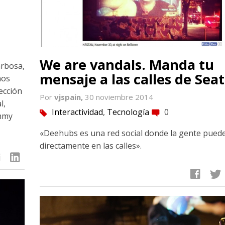
We are vandals. Manda tu
arbosa,
mensaje a las calles de Seat
nos
ección
Por
vjspain,
30 noviembre 2014
l,
Interactividad
,
Tecnología
0
tag
comment
Emmy
«Deehubs es una red social donde la gente pued
directamente en las calles».
linkedin
facebook
twitter