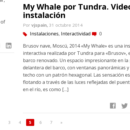
My Whale por Tundra. Vide
instalación
 of
Por
vjspain,
31 octubre 2014
Instalaciones
,
Interactividad
0
tag
comment
linkedin
Brusov nave, Moscú, 2014 «My Whale» es una ins
interactiva realizada por Tundra para «Brusov», 
barco renovado. Un espacio impresionante en la 
delantera del barco, con ventanas panorámicas y 
techo con un patrón hexagonal. Las sensación es
flotando a través de las luces reflejadas del pue
en el río, es como […]
facebook
twitter
3
4
5
6
7
»