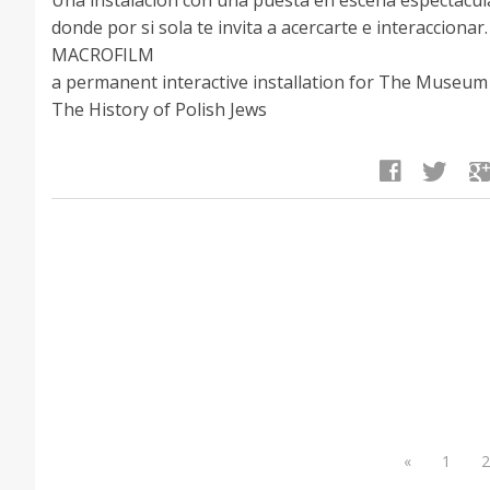
donde por si sola te invita a acercarte e interaccionar.
MACROFILM
a permanent interactive installation for The Museum
The History of Polish Jews
facebook
twitter
google
«
1
2