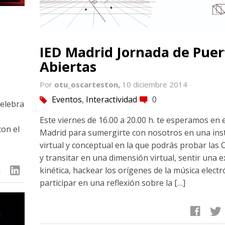
IED Madrid Jornada de Puer
Abiertas
Por
otu_oscarteston,
10 diciembre 2014
Eventos
,
Interactividad
0
tag
comment
celebra
Este viernes de 16.00 a 20.00 h. te esperamos en 
con el
Madrid para sumergirte con nosotros en una ins
virtual y conceptual en la que podrás probar las O
y transitar en una dimensión virtual, sentir una 
linkedin
kinética, hackear los orígenes de la música electr
participar en una reflexión sobre la […]
facebook
twitter