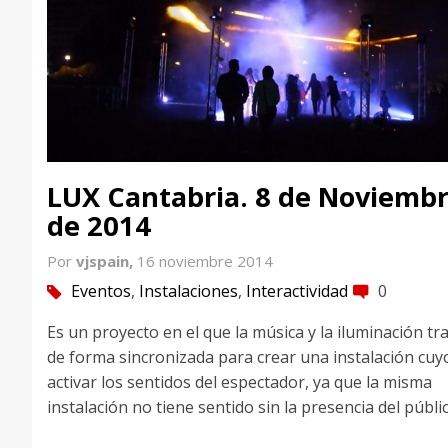
LUX Cantabria. 8 de Noviemb
de 2014
Por
vjspain,
16 noviembre 2014
Eventos
,
Instalaciones
,
Interactividad
0
tag
comment
Es un proyecto en el que la música y la iluminación tr
de forma sincronizada para crear una instalación cuyo
activar los sentidos del espectador, ya que la misma
instalación no tiene sentido sin la presencia del públic