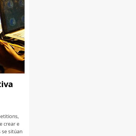
tiva
etitions,
e crear e
 se sitúan