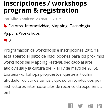
inscripciones / workshops
program & registration
Por
Kike Ramírez,
23 marzo 2015
Eventos
,
Interactividad
,
Mapping
,
Tecnología
,
tag
Vjspain
,
Workshops
0
comment
Programación de workshops e inscripciones 2015 Ya
está abierto el plazo de inscripciones para los proximos
workshops del Mapping Festival, dedicado al arte
audiovisual y la cultura (del 7 al 17 de mayo de 2015).
Los seis workshops propuestos, que se articulan
alrededor de varios temas y que serán conducidos por
instructores internacionales de reconocida experiencia
en […]
facebook
twitter
google
linkedin