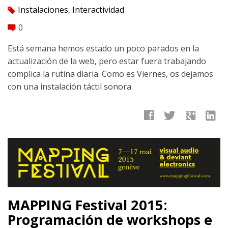
Instalaciones
,
Interactividad
tag
0
comment
Está semana hemos estado un poco parados en la
actualización de la web, pero estar fuera trabajando
complica la rutina diaria. Como es Viernes, os dejamos
con una instalación táctil sonora.
facebook
twitter
google
linkedin
MAPPING Festival 2015:
Programación de workshops e