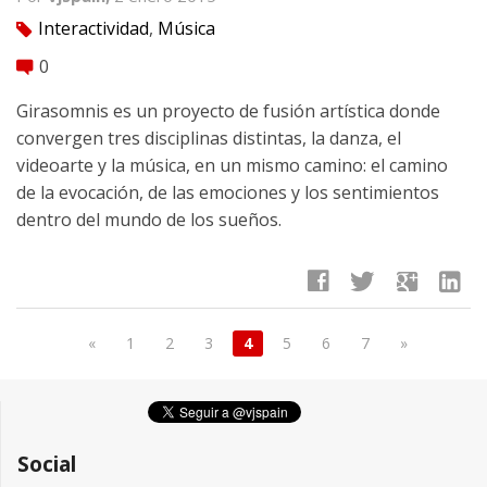
Interactividad
,
Música
tag
0
comment
Girasomnis es un proyecto de fusión artística donde
convergen tres disciplinas distintas, la danza, el
videoarte y la música, en un mismo camino: el camino
de la evocación, de las emociones y los sentimientos
dentro del mundo de los sueños.
facebook
twitter
google
linkedin
«
1
2
3
4
5
6
7
»
Social