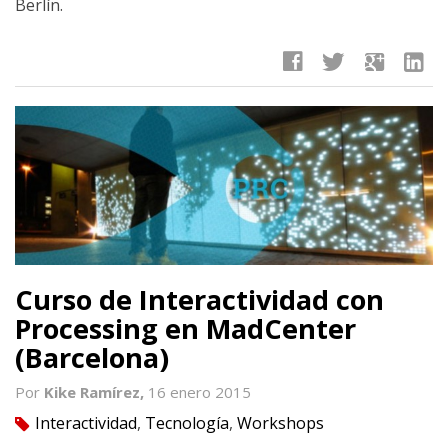
Berlín.
facebook
twitter
google
linkedin
Curso de Interactividad con
Processing en MadCenter
(Barcelona)
Por
Kike Ramírez,
16 enero 2015
Interactividad
,
Tecnología
,
Workshops
tag