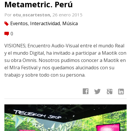
Metametric. Perú
Por
otu_oscarteston,
26 enero 2015
Eventos
,
Interactividad
,
Música
tag
0
comment
VISIONES; Encuentro Audio-Visual entre el mundo Real
y el mundo Digital, ha invitado a participar a Maotik con
su obra Omnis. Nosotros pudimos conocer a Maotik en
el MIra Festival y nos quedamos alucinados con su
trabajo y sobre todo con su persona.
facebook
twitter
google
linkedin