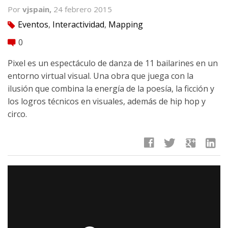
Por
vjspain,
24 febrero 2015
Eventos
,
Interactividad
,
Mapping
tag
0
comment
Pixel es un espectáculo de danza de 11 bailarines en un
entorno virtual visual. Una obra que juega con la
ilusión que combina la energía de la poesía, la ficción y
los logros técnicos en visuales, además de hip hop y
circo.
facebook
twitter
google
linkedin