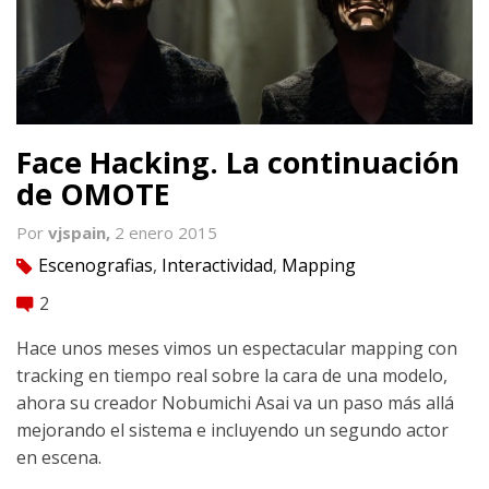
Face Hacking. La continuación
de OMOTE
Por
vjspain,
2 enero 2015
Escenografias
,
Interactividad
,
Mapping
tag
2
comment
Hace unos meses vimos un espectacular mapping con
tracking en tiempo real sobre la cara de una modelo,
ahora su creador Nobumichi Asai va un paso más allá
mejorando el sistema e incluyendo un segundo actor
en escena.