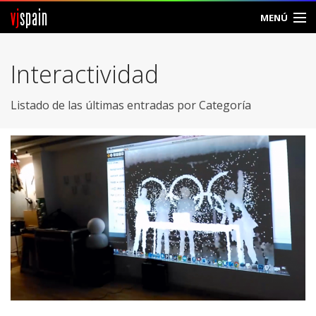
vj
spain
MENÚ
Comunidad
Interactividad
Foros
Listado de las últimas entradas por Categoría
Noticias
Vjspain
Ayuda
Contacto
Entrar
Crear Cuenta