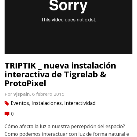
TRIPTIK _ nueva instalación
interactiva de Tigrelab &
ProtoPixel
Por
vjspain,
6 febrero 2015
Eventos
,
Instalaciones
,
Interactividad
tag
0
comment
Cómo afecta la luz a nuestra percepción del espacio?
Como podemos interactuar con luz de forma natural e