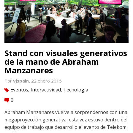
Stand con visuales generativos
de la mano de Abraham
Manzanares
Por
vjspain,
22 enero 2015
Eventos
,
Interactividad
,
Tecnología
tag
0
comment
Abraham Manzanares vuelve a sorprendernos con una
megaproyección generativa, esta vez estuvo dentro del
equipo de trabajo que desarrollo el evento de Telekom