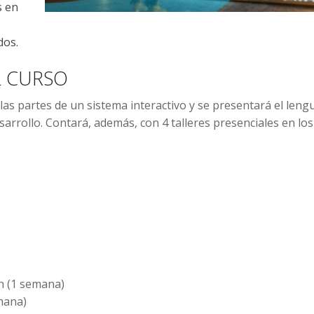
s en
dos.
L CURSO
as partes de un sistema interactivo y se presentará el leng
rollo. Contará, además, con 4 talleres presenciales en los
0h (1 semana)
mana)