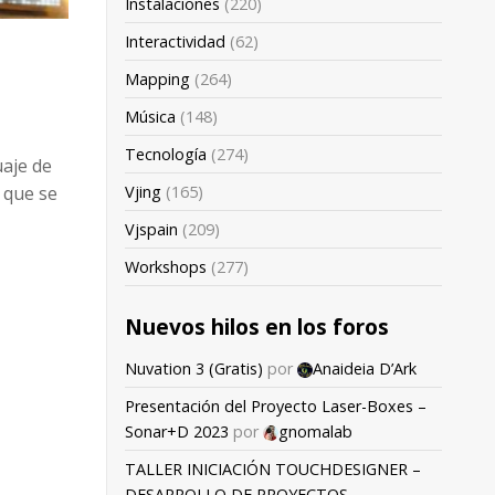
Instalaciones
(220)
Interactividad
(62)
Mapping
(264)
Música
(148)
Tecnología
(274)
uaje de
 que se
Vjing
(165)
Vjspain
(209)
Workshops
(277)
Nuevos hilos en los foros
Nuvation 3 (Gratis)
por
Anaideia D’Ark
Presentación del Proyecto Laser-Boxes –
Sonar+D 2023
por
gnomalab
TALLER INICIACIÓN TOUCHDESIGNER –
DESARROLLO DE PROYECTOS