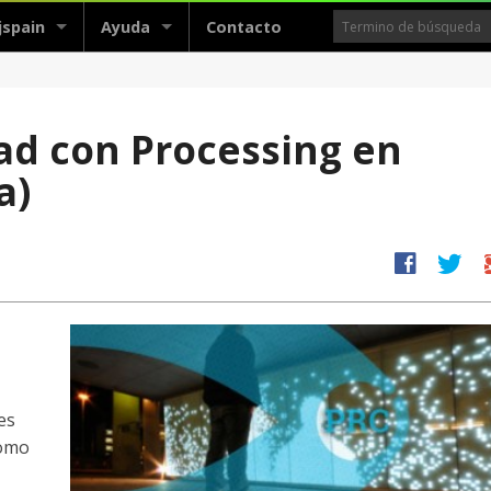
jspain
Ayuda
Contacto
dad con Processing en
a)
facebook
twitter
g
es
como