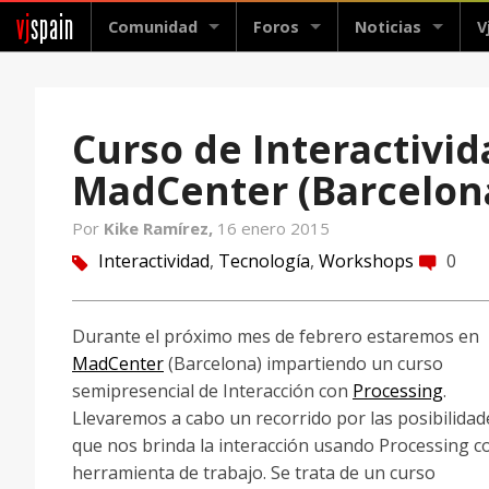
vj
spain
Comunidad
Foros
Noticias
V
Curso de Interactivi
MadCenter (Barcelon
Por
Kike Ramírez,
16 enero 2015
Interactividad
,
Tecnología
,
Workshops
0
tag
comment
Durante el próximo mes de febrero estaremos en
MadCenter
(Barcelona) impartiendo un curso
semipresencial de Interacción con
Processing
.
Llevaremos a cabo un recorrido por las posibilidad
que nos brinda la interacción usando Processing 
herramienta de trabajo. Se trata de un curso