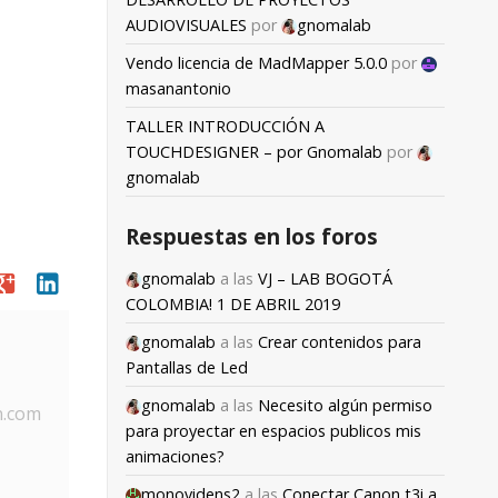
AUDIOVISUALES
por
gnomalab
Vendo licencia de MadMapper 5.0.0
por
masanantonio
TALLER INTRODUCCIÓN A
TOUCHDESIGNER – por Gnomalab
por
gnomalab
Respuestas en los foros
oogle
linkedin
gnomalab
a las
VJ – LAB BOGOTÁ
COLOMBIA! 1 DE ABRIL 2019
gnomalab
a las
Crear contenidos para
Pantallas de Led
gnomalab
a las
Necesito algún permiso
n.com
para proyectar en espacios publicos mis
animaciones?
monovidens2
a las
Conectar Canon t3i a