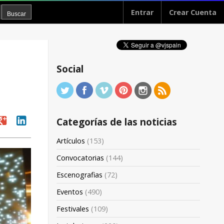
Entrar
Crear Cuenta
Social
oogle
linkedin
Categorías de las noticias
Artículos
(153)
Convocatorias
(144)
Escenografias
(72)
Eventos
(490)
Festivales
(109)