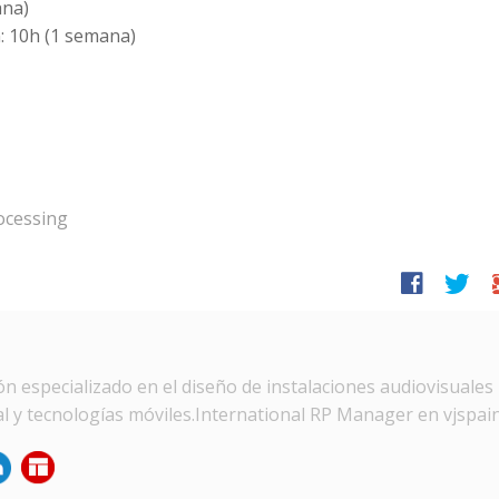
ana)
: 10h (1 semana)
ocessing
facebook
twitter
g
n especializado en el diseño de instalaciones audiovisuales
tal y tecnologías móviles.International RP Manager en vjspai