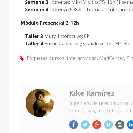
Semana 3
Librerías: MINIM y oscP5: 10h (1 sem
Semana 4
Librería BOX2D. Teoría de Interacción
Módulo Presencial 2: 12h
Taller 3
Muro Interactivo: 6h
Taller 4
Encuesta Social y visualización LED: 6h
Etiquetas:
cursos
,
interactividad
,
MadCenter
,
Pr
tag
Kike Ramírez
Ingeniero de telecomunicació
interactivas, marketing digi