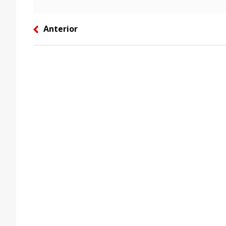
Anterior
left