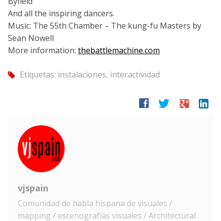
Byfield
And all the inspiring dancers.
Music: The 55th Chamber – The kung-fu Masters by
Sean Nowell
More information:
thebattlemachine.com
Etiquetas:
instalaciones
,
interactividad
tag
facebook
twitter
google
linkedin
vjspain
Comunidad de habla hispana de visuales /
mapping / escenografías visuales / Architectural