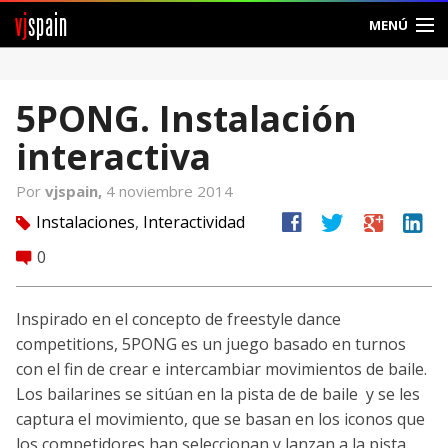
vj
spain
MENÚ
Comunidad
5PONG. Instalación
Foros
interactiva
Noticias
Por
vjspain,
4 noviembre 2014
Vjspain
facebook
twitter
google
linkedin
Instalaciones
,
Interactividad
tag
0
comment
Ayuda
Contacto
Inspirado en el concepto de freestyle dance
competitions, 5PONG es un juego basado en turnos
Entrar
con el fin de crear e intercambiar movimientos de baile.
Los bailarines se sitúan en la pista de de baile y se les
Crear Cuenta
captura el movimiento, que se basan en los iconos que
los competidores han seleccionan y lanzan a la pista