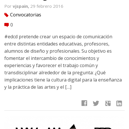
Por
vjspain,
29 febrero 2016
Convocatorias
tag
0
comment
#edcd pretende crear un espacio de comunicación
entre distintas entidades educativas, profesores,
alumnos de diseño y profesionales. Su objetivo es
fomentar el intercambio de conocimientos y
experiencias y favorecer el trabajo común y
transdisciplinar alrededor de la pregunta: ¿Qué
implicaciones tiene la cultura digital para la enseñanza
y la práctica de las artes y el […]
facebook
twitter
google
linkedin