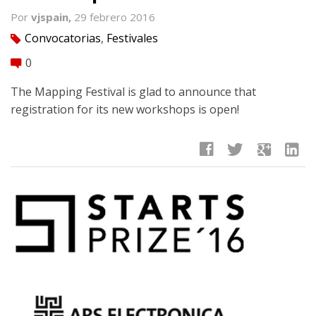
Por
vjspain,
29 febrero 2016
Convocatorias
,
Festivales
tag
0
comment
The Mapping Festival is glad to announce that
registration for its new workshops is open!
facebook
twitter
google
linkedin