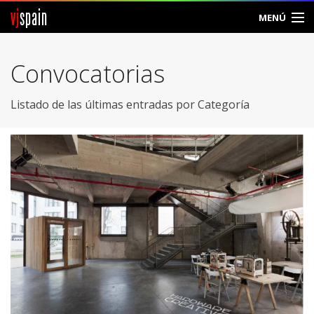
vj
spain
MENÚ
Comunidad
Convocatorias
Foros
Listado de las últimas entradas por Categoría
Noticias
Vjspain
Ayuda
Contacto
Entrar
Crear Cuenta