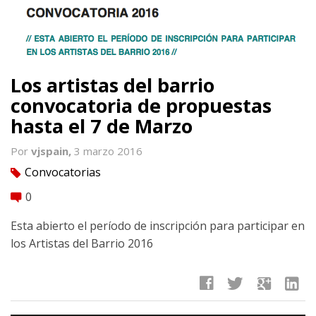
Los artistas del barrio
convocatoria de propuestas
hasta el 7 de Marzo
Por
vjspain,
3 marzo 2016
Convocatorias
tag
0
comment
Esta abierto el período de inscripción para participar en
los Artistas del Barrio 2016
facebook
twitter
google
linkedin