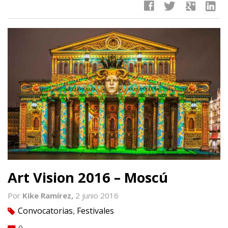
facebook
twitter
google
linkedin
Art Vision 2016 – Moscú
Por
Kike Ramírez,
2 junio 2016
Convocatorias
,
Festivales
tag