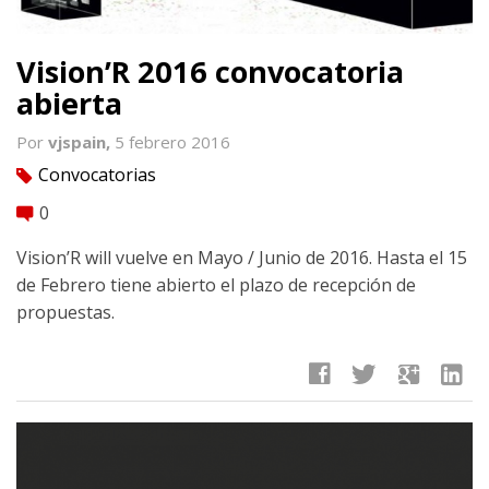
Vision’R 2016 convocatoria
abierta
Por
vjspain,
5 febrero 2016
Convocatorias
tag
0
comment
Vision’R will vuelve en Mayo / Junio de 2016. Hasta el 15
de Febrero tiene abierto el plazo de recepción de
propuestas.
facebook
twitter
google
linkedin