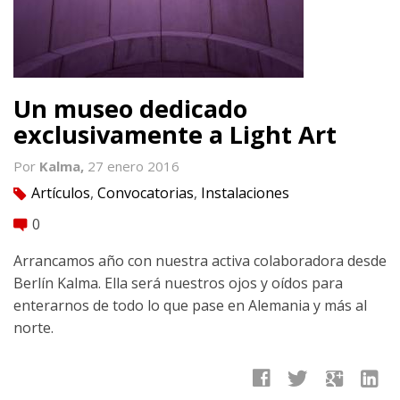
Un museo dedicado
exclusivamente a Light Art
Por
Kalma,
27 enero 2016
Artículos
,
Convocatorias
,
Instalaciones
tag
0
comment
Arrancamos año con nuestra activa colaboradora desde
Berlín Kalma. Ella será nuestros ojos y oídos para
enterarnos de todo lo que pase en Alemania y más al
norte.
facebook
twitter
google
linkedin