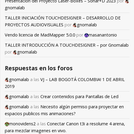
Presentación del Proyecto Laser-Boxes – Sonar+D 2023
por
gnomalab
TALLER INICIACIÓN TOUCHDESIGNER – DESARROLLO DE
PROYECTOS AUDIOVISUALES
por
gnomalab
Vendo licencia de MadMapper 5.0.0
por
masanantonio
TALLER INTRODUCCIÓN A TOUCHDESIGNER – por Gnomalab
por
gnomalab
Respuestas en los foros
gnomalab
a las
VJ – LAB BOGOTÁ COLOMBIA! 1 DE ABRIL
2019
gnomalab
a las
Crear contenidos para Pantallas de Led
gnomalab
a las
Necesito algún permiso para proyectar en
espacios publicos mis animaciones?
monovidens2
a las
Conectar Canon t3i a resolume 4 arena,
para mezclar imagenes en vivo.