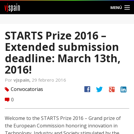
vj
spain
MENÚ
Comunidad
STARTS Prize 2016 –
Foros
Extended submission
Noticias
deadline: March 13th,
Vjspain
2016!
Ayuda
Por
vjspain,
29 febrero 2016
facebook
twitter
google
linkedin
Convocatorias
tag
Contacto
0
comment
Entrar
Welcome to the STARTS Prize 2016 – Grand prize of
Crear Cuenta
the European Commission honoring innovation in
Technology, Industry and Society stimulated by the