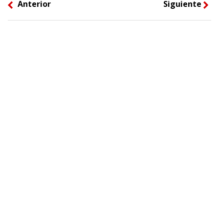
Anterior
Siguiente
left
right