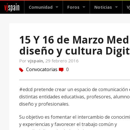
vj
spain
Comunidad
Foros
Noticias
V
15 Y 16 de Marzo Med
diseño y cultura Digit
Por
vjspain,
29 febrero 2016
Convocatorias
0
tag
comment
#edcd pretende crear un espacio de comunicación 
distintas entidades educativas, profesores, alumno
diseño y profesionales.
Su objetivo es fomentar el intercambio de conocim
y experiencias y favorecer el trabajo común y