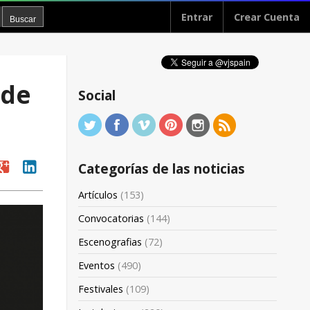
Entrar
Crear Cuenta
 de
Social
oogle
linkedin
Categorías de las noticias
Artículos
(153)
Convocatorias
(144)
Escenografias
(72)
Eventos
(490)
Festivales
(109)