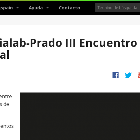
jspain
Ayuda
Contacto
ialab-Prado III Encuentro
al
facebook
twitter
g
entre
s de
ientos