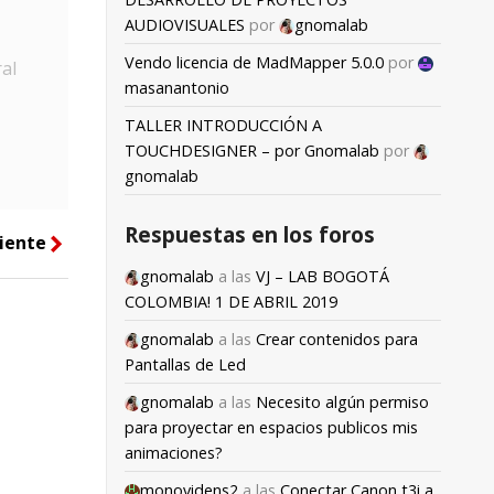
AUDIOVISUALES
por
gnomalab
Vendo licencia de MadMapper 5.0.0
por
al
masanantonio
TALLER INTRODUCCIÓN A
TOUCHDESIGNER – por Gnomalab
por
gnomalab
Respuestas en los foros
iente
right
gnomalab
a las
VJ – LAB BOGOTÁ
COLOMBIA! 1 DE ABRIL 2019
gnomalab
a las
Crear contenidos para
Pantallas de Led
gnomalab
a las
Necesito algún permiso
para proyectar en espacios publicos mis
animaciones?
monovidens2
a las
Conectar Canon t3i a