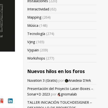
Instalaciones
(220)
Interactividad
(62)
Mapping
(264)
Música
(148)
Tecnología
(274)
Vjing
(165)
Vjspain
(209)
Workshops
(277)
Nuevos hilos en los foros
Nuvation 3 (Gratis)
por
Anaideia D’Ark
Presentación del Proyecto Laser-Boxes –
Sonar+D 2023
por
gnomalab
oogle
linkedin
TALLER INICIACIÓN TOUCHDESIGNER –
DESARROLLO DE PROYECTOS