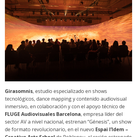
Girasomnis
, estudio especializado en shows
tecnológicos, dance mapping y contenido audiovisual
inmersivo, en colaboración y con el apoyo técnico de
FLUGE Audiovisuales Barcelona
, empresa líder del
sector AV a nivel nacional, estrenan “Génesis”, un show
de formato revolucionario, en el nuevo
Espai
l’Idem –