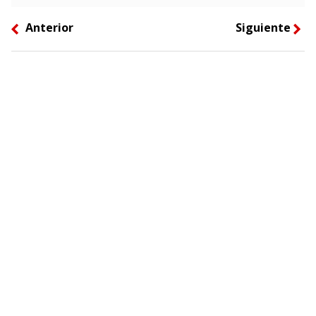
Anterior
Siguiente
left
right