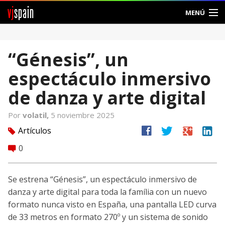
vj
spain
MENÚ
Comunidad
“Génesis”, un
Foros
espectáculo inmersivo
Noticias
de danza y arte digital
Vjspain
Por
volatil,
5 noviembre 2025
facebook
twitter
google
linkedin
Artículos
tag
Ayuda
0
comment
Contacto
Se estrena “Génesis”, un espectáculo inmersivo de
Entrar
danza y arte digital para toda la família con un nuevo
formato nunca visto en España, una pantalla LED curva
Crear Cuenta
de 33 metros en formato 270º y un sistema de sonido