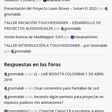
Presentación del Proyecto Laser-Boxes – Sonar+D 2023
por
gnomalab
TALLER INICIACIÓN TOUCHDESIGNER – DESARROLLO DE
PROYECTOS AUDIOVISUALES
por
gnomalab
Vendo licencia de MadMapper 5.0.0
por
masanantonio
TALLER INTRODUCCIÓN A TOUCHDESIGNER – por Gnomalab
por
gnomalab
Respuestas en los foros
gnomalab
a las
VJ – LAB BOGOTÁ COLOMBIA! 1 DE ABRIL
2019
gnomalab
a las
Crear contenidos para Pantallas de Led
gnomalab
a las
Necesito algún permiso para proyectar en
espacios publicos mis animaciones?
monovidens2
a las
Conectar Canon t3i a resolume 4 arena,