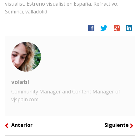
visualist
,
Estreno visualist en España
,
Refractivo
,
Seminci
,
valladolid
facebook
twitter
google
linkedin
volatil
Community Manager and Content Manager of
vjspain.com
Anterior
Siguiente
left
right