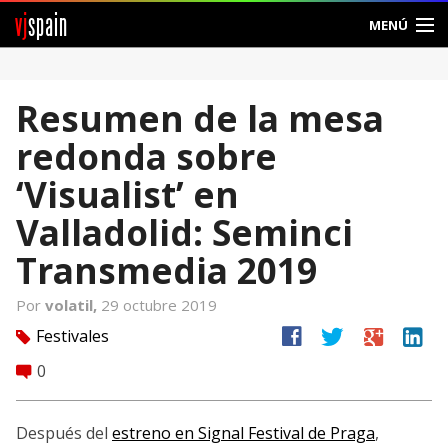
vj
spain
MENÚ
Comunidad
Resumen de la mesa
Foros
redonda sobre
Noticias
‘Visualist’ en
Vjspain
Valladolid: Seminci
Transmedia 2019
Ayuda
Por
volatil,
29 octubre 2019
Contacto
facebook
twitter
google
linkedin
Festivales
tag
Entrar
0
comment
Crear Cuenta
Después del
estreno en Signal Festival de Praga
,