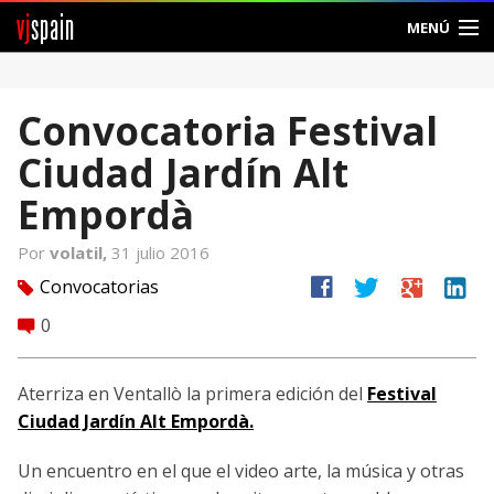
vj
spain
MENÚ
Comunidad
Convocatoria Festival
Foros
Ciudad Jardín Alt
Noticias
Empordà
Vjspain
Por
volatil,
31 julio 2016
facebook
twitter
google
linkedin
Convocatorias
tag
Ayuda
0
comment
Contacto
Aterriza en Ventallò la primera edición del
Festival
Entrar
Ciudad Jardín Alt Empordà.
Crear Cuenta
Un encuentro en el que el video arte, la música y otras