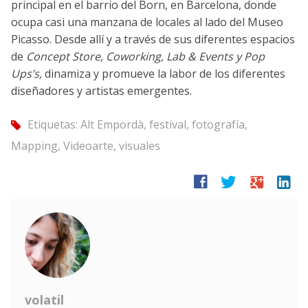
principal en el barrio del Born, en Barcelona, donde
ocupa casi una manzana de locales al lado del Museo
Picasso. Desde allí y a través de sus diferentes espacios
de
Concept Store, Coworking, Lab & Events y Pop
Ups’s,
dinamiza y promueve la labor de los diferentes
diseñadores y artistas emergentes.
Etiquetas:
Alt Empordà
,
festival
,
fotografía
,
tag
Mapping
,
Videoarte
,
visuales
facebook
twitter
google
linkedin
volatil