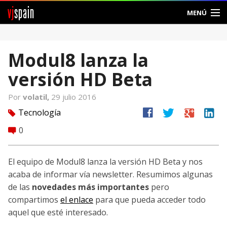
vj
spain
MENÚ
Comunidad
Modul8 lanza la
Foros
versión HD Beta
Noticias
Por
volatil,
29 julio 2016
Vjspain
facebook
twitter
google
linkedin
Tecnología
tag
0
comment
Ayuda
Contacto
El equipo de Modul8 lanza la versión HD Beta y nos
acaba de informar vía newsletter. Resumimos algunas
Entrar
de las
novedades
más importantes
pero
compartimos
el enlace
para que pueda acceder todo
Crear Cuenta
aquel que esté interesado.