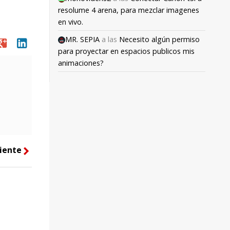
resolume 4 arena, para mezclar imagenes
en vivo.
MR. SEPIA
a las
Necesito algún permiso
oogle
linkedin
para proyectar en espacios publicos mis
animaciones?
iente
right