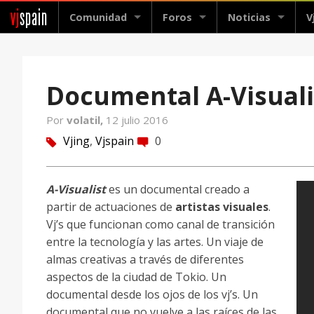
vj
spain
Comunidad
Foros
Noticias
V
Documental A-Visuali
Por
volatil,
12 julio 2016
Vjing
,
Vjspain
0
tag
comment
A-Visualist
es un documental creado a
partir de actuaciones de
artistas visuales
.
Vj’s que funcionan como canal de transición
entre la tecnología y las artes. Un viaje de
almas creativas a través de diferentes
aspectos de la ciudad de Tokio. Un
documental desde los ojos de los vj’s. Un
documental que no vuelve a las raíces de las