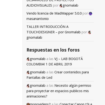
AUDIOVISUALES
por
gnomalab
Vendo licencia de MadMapper 5.0.0
por
masanantonio
TALLER INTRODUCCIÓN A
TOUCHDESIGNER – por Gnomalab
por
gnomalab
Respuestas en los foros
gnomalab
a las
VJ – LAB BOGOTÁ
COLOMBIA! 1 DE ABRIL 2019
gnomalab
a las
Crear contenidos para
Pantallas de Led
gnomalab
a las
Necesito algún permiso
para proyectar en espacios publicos mis
animaciones?
monovidens2
a las
Conectar Canon t3i a