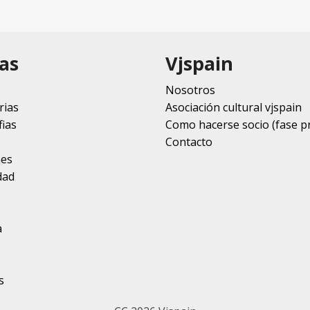
as
Vjspain
Nosotros
rias
Asociación cultural vjspain
ias
Como hacerse socio (fase p
Contacto
nes
dad
a
s