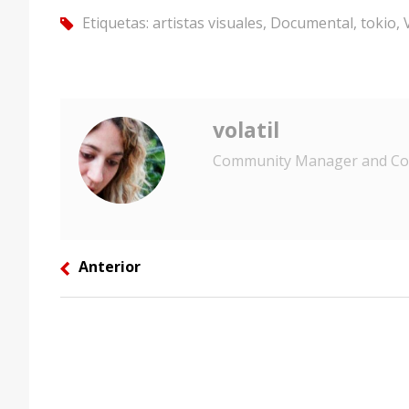
Etiquetas:
artistas visuales
,
Documental
,
tokio
,
tag
volatil
Community Manager and Con
Anterior
left