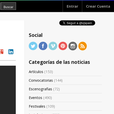
Entrar
Crear Cuenta
Social
oogle
linkedin
Categorías de las noticias
Artículos
(153)
Convocatorias
(144)
Escenografias
(72)
Eventos
(490)
Festivales
(109)