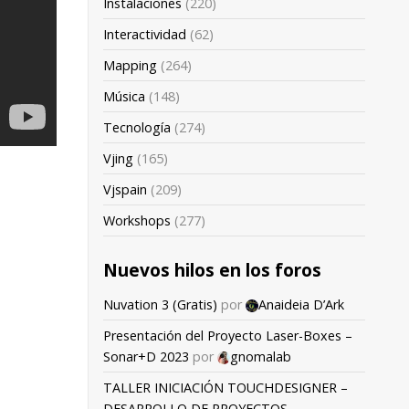
Instalaciones
(220)
Interactividad
(62)
Mapping
(264)
Música
(148)
Tecnología
(274)
Vjing
(165)
Vjspain
(209)
Workshops
(277)
Nuevos hilos en los foros
Nuvation 3 (Gratis)
por
Anaideia D’Ark
Presentación del Proyecto Laser-Boxes –
Sonar+D 2023
por
gnomalab
TALLER INICIACIÓN TOUCHDESIGNER –
DESARROLLO DE PROYECTOS