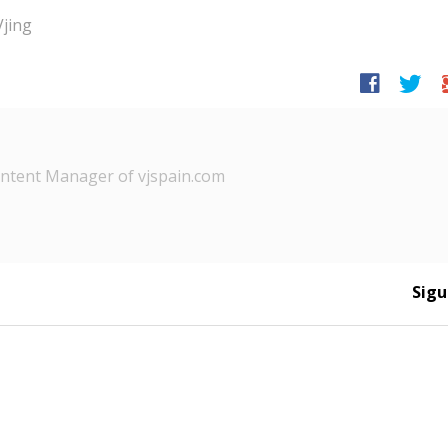
Vjing
facebook
twitter
g
tent Manager of vjspain.com
Sigu